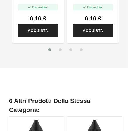
pz
Mango - 10ml
10ml


Disponibile!
Disponibile!
6,16 €
6,16 €
ACQUISTA
ACQUISTA
6 Altri Prodotti Della Stessa
Categoria: