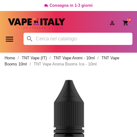
Consegna in 1-3 giorni

0




Home
TNT Vape (IT)
TNT Vape Aromi - 10ml
TNT Vape
Booms 10ml
TNT Vape Aroma Booms Ice - 10ml