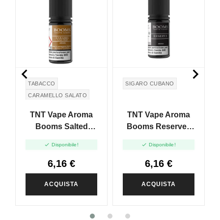


TABACCO
SIGARO CUBANO
CARAMELLO SALATO
SALTED CARAMEL
TNT Vape Aroma
TNT Vape Aroma
Booms Salted
Booms Reserve -
Caramel - 10ml
10ml


Disponibile!
Disponibile!
6,16 €
6,16 €
ACQUISTA
ACQUISTA