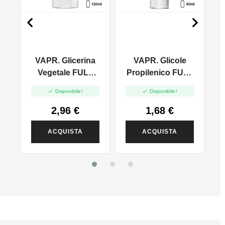


VAPR. Glicerina
VAPR. Glicole
l
Vegetale FULL
Propilenico FULL
VG - 35ml In
PG - 35ml In 60ml


Disponibile!
Disponibile!
120ml
2,96 €
1,68 €
ACQUISTA
ACQUISTA