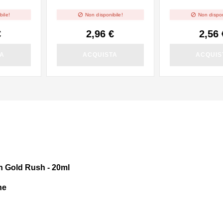
10ml
10ml


bile!
Non disponibile!
Non dispon
€
2,96 €
2,56 
TA
ACQUISTA
ACQUIS
n Gold Rush - 20ml
ne