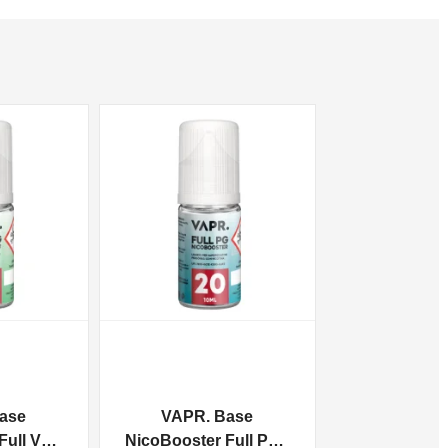
NON DISPONIBILE
ase
VAPR. Base
ull VG -
NicoBooster Full PG -