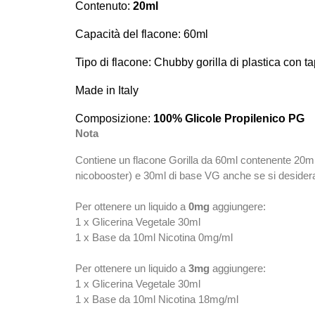
Contenuto:
20ml
Capacità del flacone: 60ml
Tipo di flacone: Chubby gorilla di plastica con 
Made in Italy
Composizione:
100% Glicole Propilenico PG
Nota
Contiene un flacone Gorilla da 60ml contenente 20m
nicobooster) e 30ml di base VG anche se si desidera u
Per ottenere un liquido a
0mg
aggiungere:
1 x Glicerina Vegetale 30ml
1 x Base da 10ml Nicotina 0mg/ml
Per ottenere un liquido a
3mg
aggiungere:
1 x Glicerina Vegetale 30ml
1 x Base da 10ml Nicotina 18mg/ml