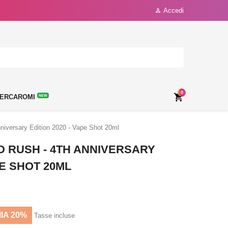
Accedi

0

ERCAROMI
NEW
niversary Edition 2020 - Vape Shot 20ml
D RUSH - 4TH ANNIVERSARY
PE SHOT 20ML
IA 20%
Tasse incluse