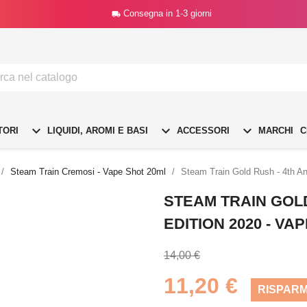
Consegna in 1-3 giorni




TORI
LIQUIDI, AROMI E BASI
ACCESSORI
MARCHI
C
Steam Train Cremosi - Vape Shot 20ml
Steam Train Gold Rush - 4th An
STEAM TRAIN GOL
EDITION 2020 - VA
14,00 €
11,20 €
RISPARM