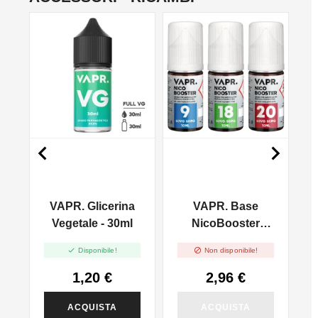
NON DISPONIBILE
NO


VAPR. Glicerina
VAPR. Base
l
Vegetale - 30ml
NicoBooster
50/50 - 10ml


Disponibile!
Non disponibile!
1,20 €
2,96 €
ACQUISTA
ACQUISTA