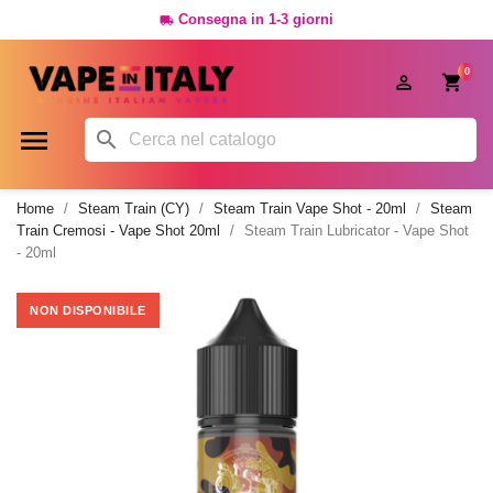
Consegna in 1-3 giorni

0




Home
Steam Train (CY)
Steam Train Vape Shot - 20ml
Steam
Train Cremosi - Vape Shot 20ml
Steam Train Lubricator - Vape Shot
- 20ml
NON DISPONIBILE