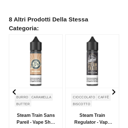
8 Altri Prodotti Della Stessa
Categoria:
NON DISPONIBILE
N


BURRO
CARAMELLA
CIOCCOLATO
CAFFÈ
BUTTER
BISCOTTO
Steam Train Sans
Steam Train
Pareil - Vape Shot
Regulator - Vape