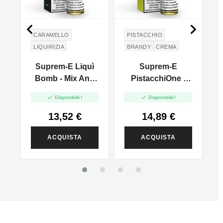


CARAMELLO
PISTACCHIO
LIQUIRIZIA
BRANDY
CREMA
CARAMELLO
Suprem-E Liquì
Suprem-E
VANIGLIA
Bomb - Mix And
PistacchiOne -
Vape - 20ml
Mix And Vape -


Disponibile!
Disponibile!
d
20ml
13,52 €
14,89 €
ACQUISTA
ACQUISTA