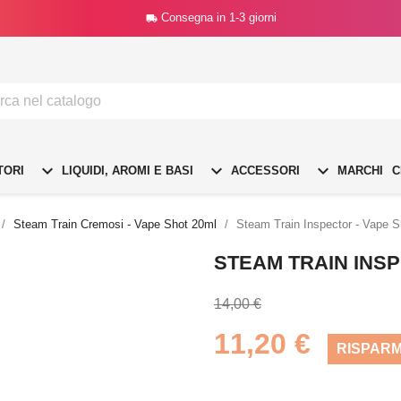
Consegna in 1-3 giorni




TORI
LIQUIDI, AROMI E BASI
ACCESSORI
MARCHI
C
Steam Train Cremosi - Vape Shot 20ml
Steam Train Inspector - Vape S
STEAM TRAIN INSP
14,00 €
11,20 €
RISPARM