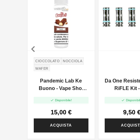

CIOCCOLATO
NOCCIOLA
WAFER
Pandemic Lab Ke
Da One Resist
Buono - Vape Shot
RiFLE Kit 
20ml


Disponibile!
Disponibil
15,00 €
9,50 
ACQUISTA
ACQUIS