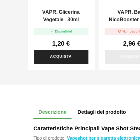
VAPR. Glicerina
VAPR. B
Vegetale - 30ml
NicoBooster 
10ml


Disponibile!
Non disponi
1,20 €
2,96 
ACQUISTA
ACQUIS
Descrizione
Dettagli del prodotto
Caratteristiche Principali Vape Shot St
Tipo di prodotto:
Vapeshot per sigaretta elettronic