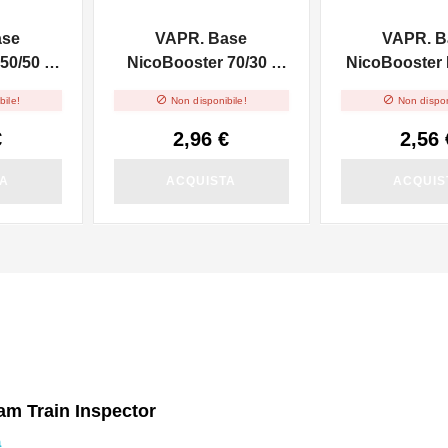
ase
VAPR. Base
VAPR. B
50/50 -
NicoBooster 70/30 -
NicoBooster F
10ml
10ml


bile!
Non disponibile!
Non dispon
€
2,96 €
2,56 
TA
ACQUISTA
ACQUIS
eam Train Inspector
a