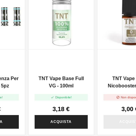
enza Per
TNT Vape Base Full
TNT Vape
- 5pz
VG - 100ml
Nicobooster 
10ml


e!
Disponibile!
Non dispon
€
3,18 €
3,00 
TA
ACQUISTA
ACQUIS