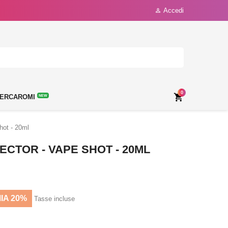
Accedi

0

ERCAROMI
NEW
hot - 20ml
ECTOR - VAPE SHOT - 20ML
IA 20%
Tasse incluse