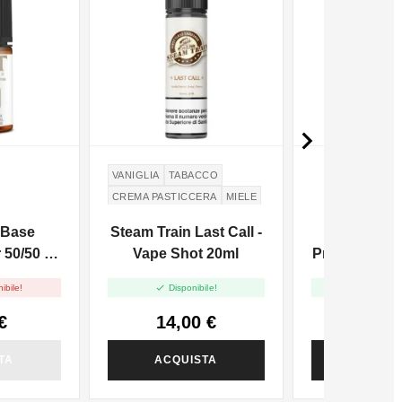

VANIGLIA
TABACCO
CREMA PASTICCERA
MIELE
 Base
Steam Train Last Call -
LOP Gli
50/50 -
Vape Shot 20ml
Propilenico 
In 25


ibile!
Disponibile!
Disponi
€
14,00 €
7,00
TA
ACQUISTA
ACQUI