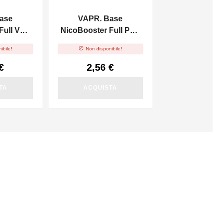
ase
VAPR. Base
ull VG -
NicoBooster Full PG -
10ml

ibile!
Non disponibile!
€
2,56 €
TA
ACQUISTA