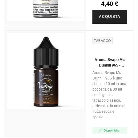
4,40 €
ACQUISTA
TABACCO
Aroma Svapo Mc
Dunhill 965 -
Vintage Tobacco -
Aroma Svapo Mc
Mini Shot 10ml
Dunhill 965 è uno
shot da 10 ml in una
boccetta da 30 ml
con il gusto di
tabacco classico,
arricchito da note di
frutta secca e
spezie.

Disponibile!