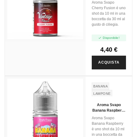
Vintage Tobacco -
Aroma Svapo
Mini Shot 10ml
Cherry Fusion é uno
shot da 10 ml in una
boccetta da 30 ml al
gusto di ciliegia.

Disponibile!
4,40 €
ACQUISTA
BANANA
LAMPONE
Aroma Svapo
Banana Raspberry
- Fruity Freeze -
Aroma Svapo
Mini Shot 10ml
Banana Raspberry
è uno shot da 10 ml
in una boccetta da