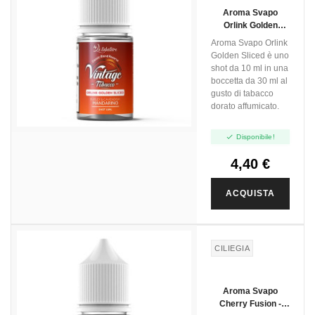
Aroma Svapo
Orlink Golden
Sliced - Vintage
Aroma Svapo Orlink
Tobacco - Mini Shot
Golden Sliced è uno
10ml
shot da 10 ml in una
boccetta da 30 ml al
gusto di tabacco
dorato affumicato.

Disponibile!
4,40 €
ACQUISTA
CILIEGIA
Aroma Svapo
Cherry Fusion -