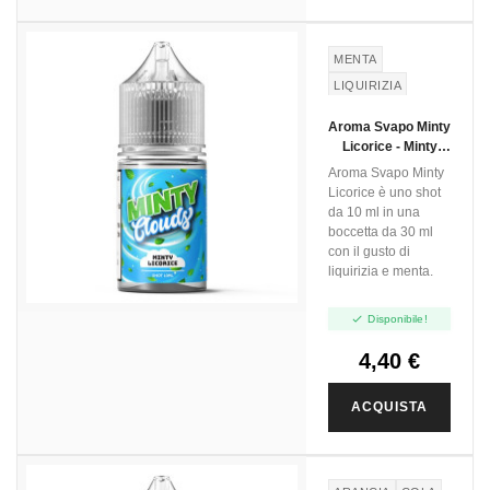
MENTA
LIQUIRIZIA
Aroma Svapo Minty
Licorice - Minty
Clouds - Mini Shot
Aroma Svapo Minty
10ml
Licorice è uno shot
da 10 ml in una
boccetta da 30 ml
con il gusto di
liquirizia e menta.

Disponibile!
4,40 €
ACQUISTA