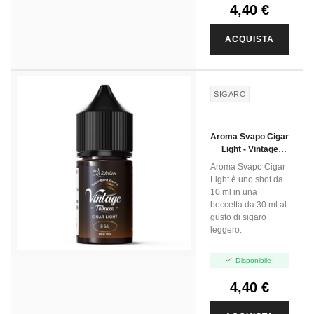
4,40 €
ACQUISTA
SIGARO
Aroma Svapo Cigar
Light - Vintage
Tobacco - Mini Shot
Aroma Svapo Cigar
10ml
Light è uno shot da
10 ml in una
boccetta da 30 ml al
gusto di sigaro
leggero.

Disponibile!
4,40 €