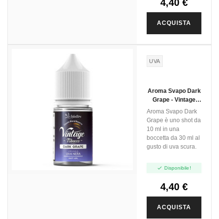
4,40 €
ACQUISTA
UVA
Aroma Svapo Dark
Grape - Vintage
Tobacco - Mini Shot
Aroma Svapo Dark
10ml
Grape è uno shot da
10 ml in una
boccetta da 30 ml al
gusto di uva scura.

Disponibile!
4,40 €
ACQUISTA