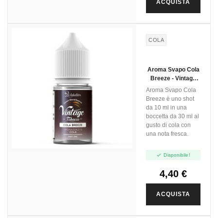
ACQUISTA
COLA
Aroma Svapo Cola
Breeze - Vintage
Tobacco - Mini Shot
Aroma Svapo Cola
10ml
Breeze è uno shot
da 10 ml in una
boccetta da 30 ml al
gusto di cola con
una nota fresca.

Disponibile!
4,40 €
ACQUISTA