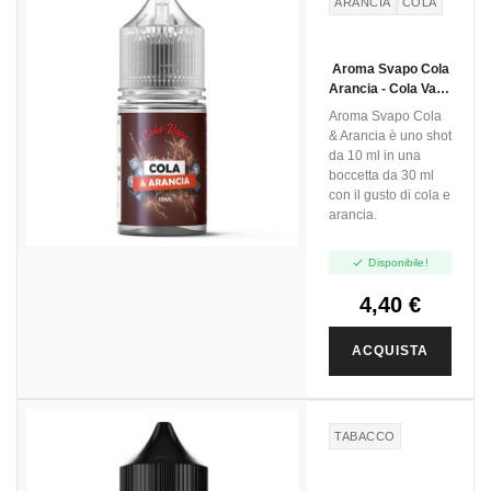
ARANCIA
COLA
Aroma Svapo Cola
Arancia - Cola Vape
- Mini Shot 10ml
Aroma Svapo Cola
& Arancia è uno shot
da 10 ml in una
boccetta da 30 ml
con il gusto di cola e
arancia.

Disponibile!
4,40 €
ACQUISTA
TABACCO