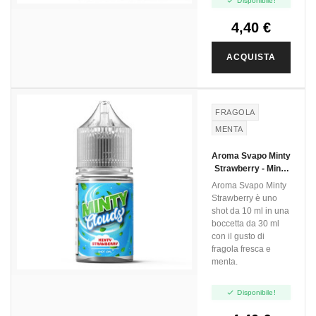

Disponibile!
4,40 €
ACQUISTA
FRAGOLA
MENTA
Aroma Svapo Minty
Strawberry - Minty
Clouds - Mini Shot
Aroma Svapo Minty
10ml
Strawberry è uno
shot da 10 ml in una
boccetta da 30 ml
con il gusto di
fragola fresca e
menta.

Disponibile!