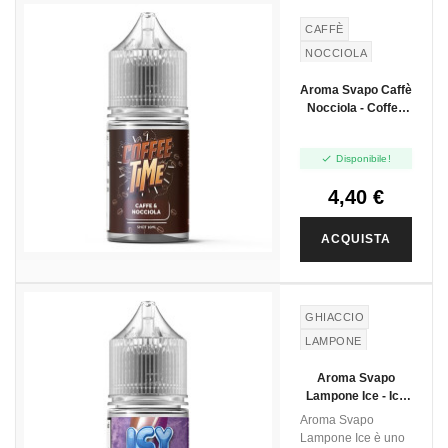
CAFFÈ
NOCCIOLA
Aroma Svapo Caffè
Nocciola - Coffee
Time - Mini Shot
10ml

Disponibile!
4,40 €
ACQUISTA
GHIACCIO
LAMPONE
Aroma Svapo
Lampone Ice - Icy
Pop - Mini Shot
Aroma Svapo
10ml
Lampone Ice è uno