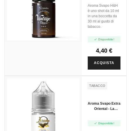
Mini Shot 10ml
Aroma Svapo H&H
è uno shot da 10 ml
in una boccetta da
30 ml al gusto di
tabacco.

Disponibile!
4,40 €
ACQUISTA
TABACCO
Aroma Svapo Extra
Oriental - La
Tabatiere - Mini
Shot 10ml

Disponibile!