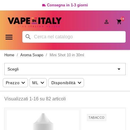
Consegna in 1-3 giorni

0




Home
Aroma Svapo
Mini Shot 10 in 30ml

Scegli



Prezzo
ML
Disponibilità
Visualizzati 1-16 su 82 articoli
TABACCO