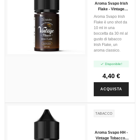
Aroma Svapo Irish
Flake - Vintage
Tobacco - Mini Shot
Aroma Svapo Irish
10ml
Flake è uno shot da
10 ml in una
boccetta da 30 ml al
gusto di tabacco
Irish Flake, un
aroma classico.

Disponibile!
4,40 €
ACQUISTA
TABACCO
Aroma Svapo HH -
Vintage Tobacco -