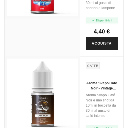
30 ml al gusto di
banana e lampone.

Disponibile!
4,40 €
ACQUISTA
CAFFÈ
Aroma Svapo Cafe
Noir - Vintage
Tobacco - Mini Shot
Aroma Svapo Café
10ml
Noir è uno shot da
10ml in boccetta da
30ml al gusto di
caffè intenso.