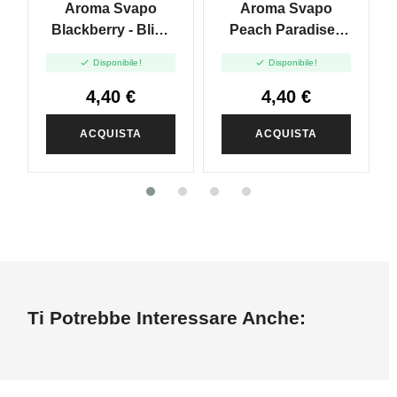
Aroma Svapo
Aroma Svapo
Blackberry - Bliss
Peach Paradise -
Licorice - Mini Shot
Vintage Tobacco -


Disponibile!
Disponibile!
10ml
Mini Shot 10ml
4,40 €
4,40 €
ACQUISTA
ACQUISTA
Ti Potrebbe Interessare Anche: