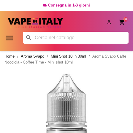
Consegna in 1-3 giorni

0




Home
Aroma Svapo
Mini Shot 10 in 30ml
Aroma Svapo Caffè
Nocciola - Coffee Time - Mini shot 10ml