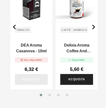


TABACCO
CAFFÈ
SAMBUCA
na
DEA Aroma
Delixia Aroma
Casanova - 10ml
Coffee And
Sambuca


Non disponibile!
Disponibile!
6,32 €
5,60 €
ACQUISTA
ACQUISTA