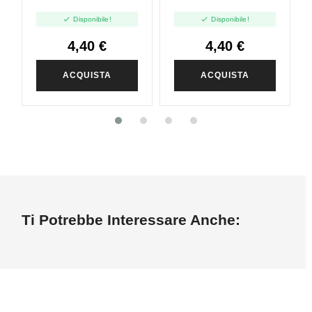
Vape - Mini Shot
- Tabacco Nut


Disponibile!
Disponibile!
10ml
Fusion - Mini Shot
10ml
4,40 €
4,40 €
ACQUISTA
ACQUISTA
Ti Potrebbe Interessare Anche: