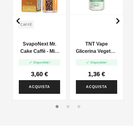


CAFFÈ
SvapoNext Mr.
TNT Vape
o
Cake Caffè - Mini
Glicerina Vegetale
0
Shot 10+10
Full VG - 30ml


Disponibile!
Disponibile!
3,60 €
1,36 €
ACQUISTA
ACQUISTA