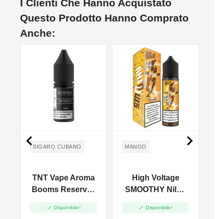
I Clienti Che Hanno Acquistato
Questo Prodotto Hanno Comprato
Anche:


SIGARO CUBANO
MANGO
na
TNT Vape Aroma
High Voltage
-
Booms Reserve -
SMOOTHY Nilo -
10ml
Vape Shot 20ml


Disponibile!
Disponibile!