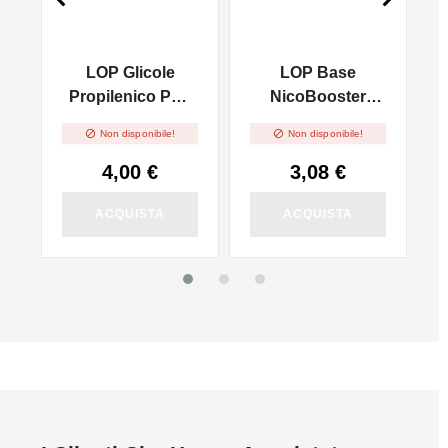
e
LOP Glicole
LOP Base
Propilenico PG -
NicoBooster
-
100ml In 250ml
50/50 - 10ml


Non disponibile!
Non disponibile!
4,00 €
3,08 €
ACQUISTA
ACQUISTA