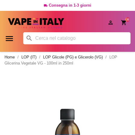
Consegna in 1-3 giorni

0




Home
LOP (IT)
LOP Glicole (PG) e Glicerolo (VG)
LOP
Glicerina Vegetale VG - 100ml in 250ml