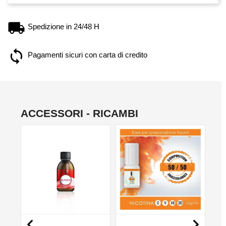
Spedizione in 24/48 H
Pagamenti sicuri con carta di credito
ACCESSORI - RICAMBI
NON DISPONIBILE
NO

