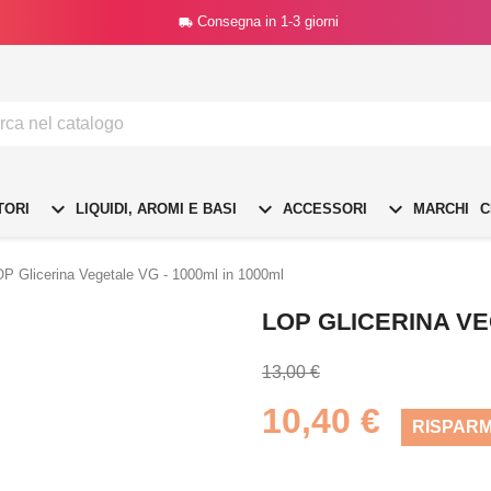
Consegna in 1-3 giorni




TORI
LIQUIDI, AROMI E BASI
ACCESSORI
MARCHI
C
P Glicerina Vegetale VG - 1000ml in 1000ml
LOP GLICERINA VE
13,00 €
10,40 €
RISPARM