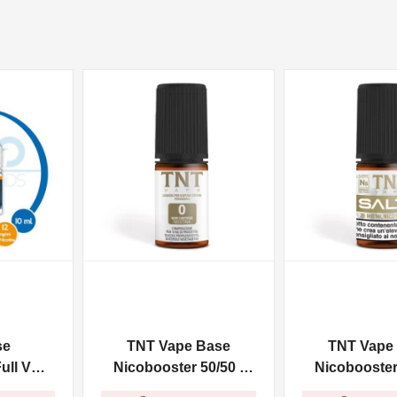
NON DISPONIBILE
se
TNT Vape Base
TNT Vape
ull VG -
Nicobooster 50/50 -
Nicobooster 
10ml
20mg/ml - Con