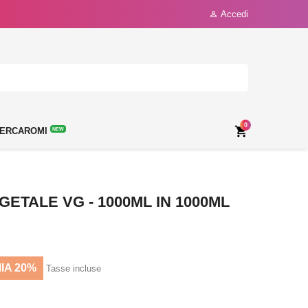
Accedi

0

ERCAROMI
NEW
GETALE VG - 1000ML IN 1000ML
IA 20%
Tasse incluse