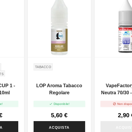
NON DISPONIBILE
TABACCO
TS
CUP 1 -
LOP Aroma Tabacco
VapeFactor
10ml
Regolare
Neutra 70/30 
- 10m


e!
Disponibile!
Non dispon
€
5,60 €
2,90 
TA
ACQUISTA
ACQUIS