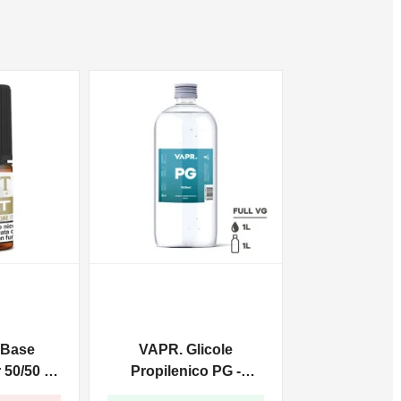
 Base
VAPR. Glicole
50/50 -
Propilenico PG -
 Sali Di
1000ml