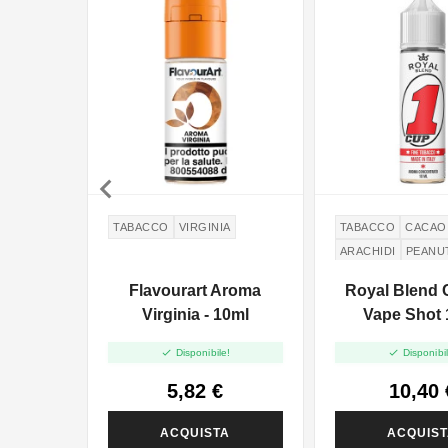

TABACCO
VIRGINIA
TABACCO
CACAO
ARACHIDI
PEANU
Flavourart Aroma
Royal Blend 
Virginia - 10ml
Vape Shot 


Disponibile!
Disponibil
5,82 €
10,40 
ACQUISTA
ACQUIS