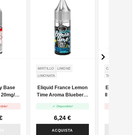
NON DISPONIBILE

MIRTILLO
LIMONE
CARAMELLO
VA
LIMONATA
TABACCO
y Base
Eliquid France Lemon
EnjoySvapo 
- 20mg/ml
Time Aroma Blueberry
Il Santone D
l
- 10ml
- Mix And Va


ibile!
Disponibile!
Non dispo
€
6,24 €
15,1
TA
ACQUISTA
ACQUI