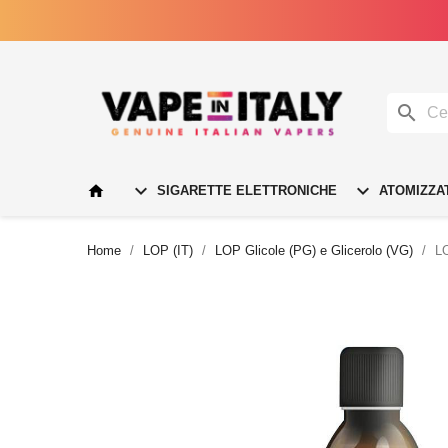




SIGARETTE ELETTRONICHE
ATOMIZZA
Home
LOP (IT)
LOP Glicole (PG) e Glicerolo (VG)
LO