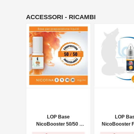
ACCESSORI - RICAMBI
NON DISPONIBILE
LOP Base
LOP Ba
NicoBooster 50/50 -
NicoBooster F
10ml
10ml