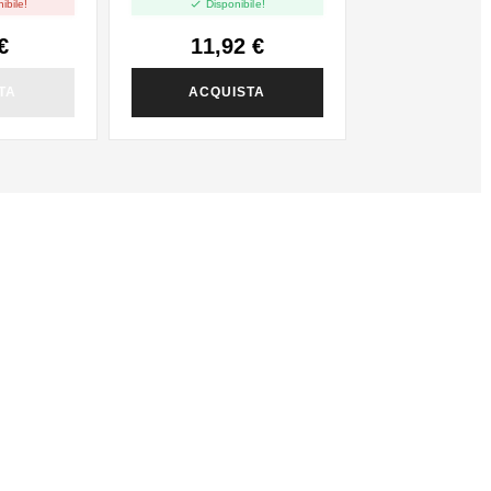

ibile!
Disponibile!
 10ml
€
11,92 €
TA
ACQUISTA