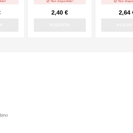


bile!
Non disponibile!
Non dispon
Nicotina -
€
2,40 €
2,64 
TA
ACQUISTA
ACQUIS
mbino