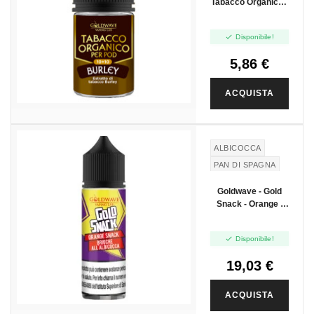
Tabacco Organico -
Burley - Mini Shot
10+10

Disponibile!
5,86 €
ACQUISTA
ALBICOCCA
PAN DI SPAGNA
Goldwave - Gold
Snack - Orange -
Vape Shot 20ml

Disponibile!
19,03 €
ACQUISTA