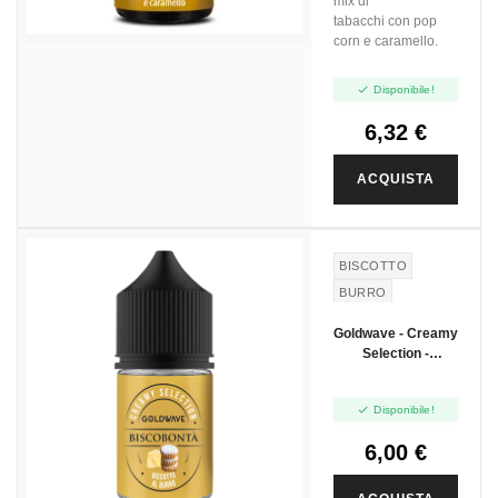
mix di
tabacchi con pop
corn e caramello.

Disponibile!
6,32 €
ACQUISTA
BISCOTTO
BURRO
Goldwave - Creamy
Selection -
Biscobonta - Mini
Shot 10+10

Disponibile!
6,00 €