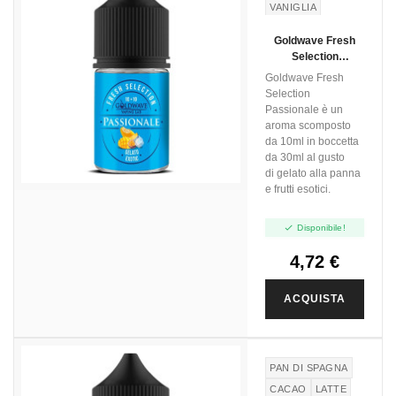
VANIGLIA
FRUTTI
Goldwave Fresh
TROPICALI
Selection
Passionale - Mini
Goldwave Fresh
Shot 10+10
Selection
Passionale è un
aroma scomposto
da 10ml in boccetta
da 30ml al gusto
di gelato alla panna
e frutti esotici.

Disponibile!
4,72 €
ACQUISTA
PAN DI SPAGNA
CACAO
LATTE