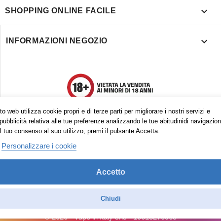

SHOPPING ONLINE FACILE

INFORMAZIONI NEGOZIO
o web utilizza cookie propri e di terze parti per migliorare i nostri servizi e
pubblicità relativa alle tue preferenze analizzando le tue abitudinidi navigazion
l tuo consenso al suo utilizzo, premi il pulsante Accetta.
Personalizzare i cookie
Accetto
Trovaci anche su:
Facebook
Pinterest
Instagram
Chiudi
© 2026 - Vape in Italy srls - 10613270965