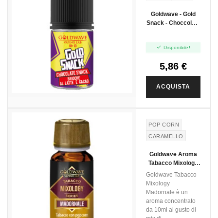
Goldwave - Gold
Snack - Choccolate
- Mini Shot 10+10

Disponibile!
5,86 €
ACQUISTA
POP CORN
CARAMELLO
TABACCO
Goldwave Aroma
Tabacco Mixology
Madornale - 10ml
Goldwave Tabacco
Mixology
Madornale è un
aroma concentrato
da 10ml al gusto di