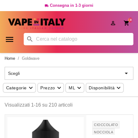
Consegna in 1-3 giorni

0




Home
Goldwave

Scegli




Categorie
Prezzo
ML
Disponibilità
Visualizzati 1-16 su 210 articoli
CIOCCOLATO
NOCCIOLA