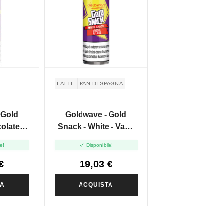
LATTE
PAN DI SPAGNA
 Gold
Goldwave - Gold
olate -
Snack - White - Vape
20ml
Shot 20ml

le!
Disponibile!
€
19,03 €
TA
ACQUISTA