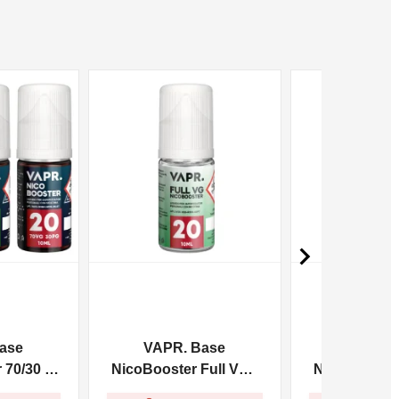
NON DISPONIBILE
NON DISPONIBILE

ase
VAPR. Base
VAPR. 
70/30 -
NicoBooster Full VG -
NicoBooster 
10ml
10m