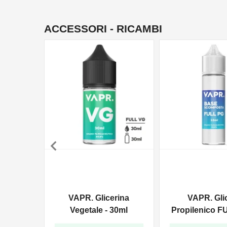
ACCESSORI - RICAMBI

VAPR. Glicerina
VAPR. Gli
Vegetale - 30ml
Propilenico F
35ml In 6