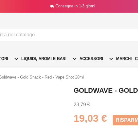
Consegna in 1-3 giorni




TORI
LIQUIDI, AROMI E BASI
ACCESSORI
MARCHI
C
Goldwave - Gold Snack - Red - Vape Shot 20ml
GOLDWAVE - GOLD 
23,79 €
19,03 €
RISPARM