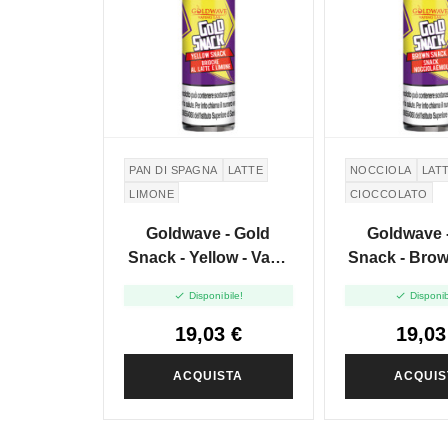
PAN DI SPAGNA
LATTE
NOCCIOLA
LAT
LIMONE
CIOCCOLATO
Goldwave - Gold
Goldwave 
Snack - Yellow - Vape
Snack - Brow
Shot 20ml
Shot 2


Disponibile!
Disponib
19,03 €
19,03
ACQUISTA
ACQUIS