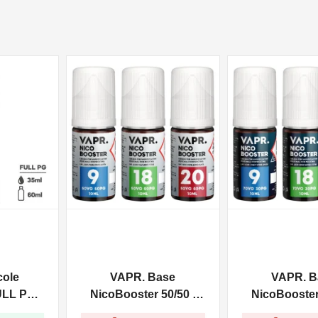
NON DISPONIBILE
NON DISPONIBILE
cole
VAPR. Base
VAPR. B
ULL PG -
NicoBooster 50/50 -
NicoBooster 
0ml
10ml
10ml