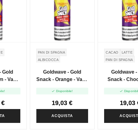
TE
PAN DI SPAGNA
CACAO
LATTE
ALBICOCCA
PAN DI SPAGNA
- Gold
Goldwave - Gold
Goldwave -
n - Vape
Snack - Orange - Vape
Snack - Choc
0ml
Shot 20ml
Vape Shot 


ile!
Disponibile!
Disponibi
 €
19,03 €
19,03 
TA
ACQUISTA
ACQUIS