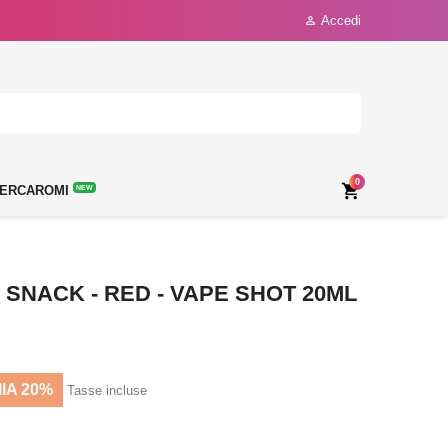
Accedi

0

ERCAROMI
NEW
SNACK - RED - VAPE SHOT 20ML
IA 20%
Tasse incluse