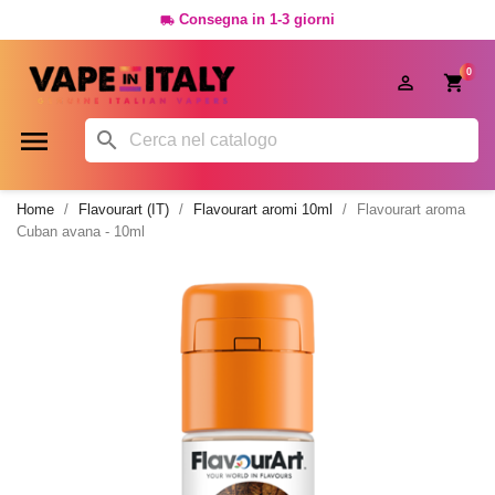
Consegna in 1-3 giorni

0




Home
Flavourart (IT)
Flavourart aromi 10ml
Flavourart aroma
Cuban avana - 10ml