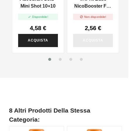
l
Mini Shot 10+10
NicoBooster Full
VG - 10ml


Disponibile!
Non disponibile!
4,58 €
2,56 €
ACQUISTA
ACQUISTA
8 Altri Prodotti Della Stessa
Categoria: