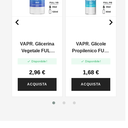


VAPR. Glicerina
VAPR. Glicole
l
Vegetale FULL
Propilenico FULL
VG - 35ml In
PG - 35ml In 60ml


Disponibile!
Disponibile!
120ml
2,96 €
1,68 €
ACQUISTA
ACQUISTA