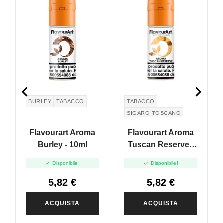


BURLEY
TABACCO
TABACCO
SIGARO TOSCANO
TUSCAN CIGAR
Flavourart Aroma
Flavourart Aroma
Burley - 10ml
Tuscan Reserve -
10ml


Disponibile!
Disponibile!
5,82 €
5,82 €
ACQUISTA
ACQUISTA