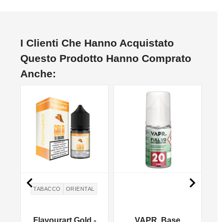
I Clienti Che Hanno Acquistato
Questo Prodotto Hanno Comprato
Anche:
NON DISPONIBILE
NO


TABACCO
ORIENTAL
Flavourart Gold -
VAPR. Base