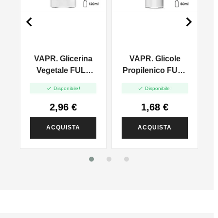


VAPR. Glicerina
VAPR. Glicole
l
Vegetale FULL
Propilenico FULL
VG - 35ml In
PG - 35ml In 60ml


Disponibile!
Disponibile!
120ml
2,96 €
1,68 €
ACQUISTA
ACQUISTA