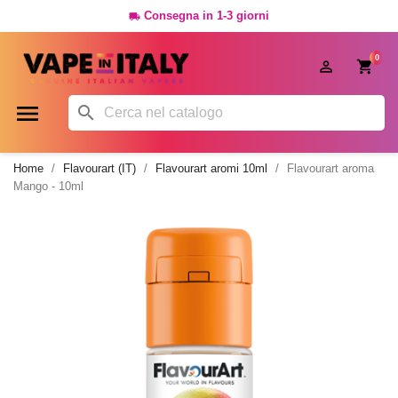
Consegna in 1-3 giorni

0




Home
Flavourart (IT)
Flavourart aromi 10ml
Flavourart aroma
Mango - 10ml