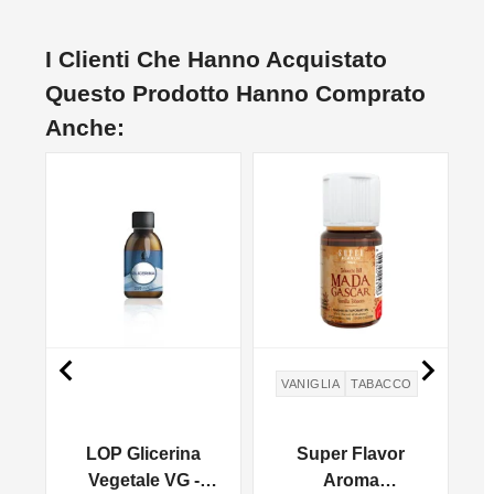
I Clienti Che Hanno Acquistato
Questo Prodotto Hanno Comprato
Anche:


VANIGLIA
TABACCO
i
LOP Glicerina
Super Flavor
Vegetale VG -
Aroma
M