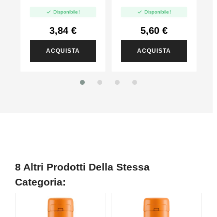
250ml In 250ml
Madagascar -


Disponibile!
Disponibile!
10ml
3,84 €
5,60 €
ACQUISTA
ACQUISTA
8 Altri Prodotti Della Stessa
Categoria:
N