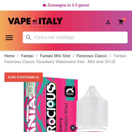
Consegna in 1-3 giorni

0




Home
Fantasi
Fantasi Mini Shot
Ferocious Classic
Fantasi
Ferocious Classic Strawberry Watermelon Kiwi - Mini shot 10+10
NON DISPONIBILE