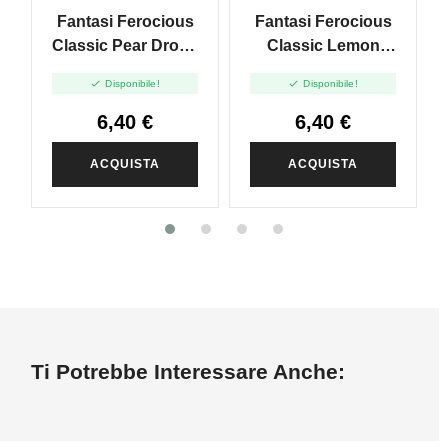
Fantasi Ferocious
Fantasi Ferocious
Classic Pear Drops
Classic Lemon
- Mini Shot 10+10
Lime - Mini Shot


Disponibile!
Disponibile!
10+10
6,40 €
6,40 €
ACQUISTA
ACQUISTA
Ti Potrebbe Interessare Anche: