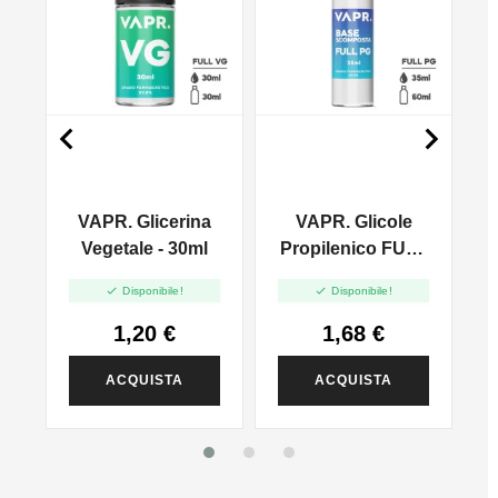


VAPR. Glicerina
VAPR. Glicole
l
Vegetale - 30ml
Propilenico FULL
PG - 35ml In 60ml


Disponibile!
Disponibile!
1,20 €
1,68 €
ACQUISTA
ACQUISTA