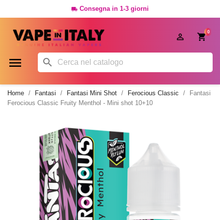
Consegna in 1-3 giorni

0




Home
Fantasi
Fantasi Mini Shot
Ferocious Classic
Fantasi
Ferocious Classic Fruity Menthol - Mini shot 10+10