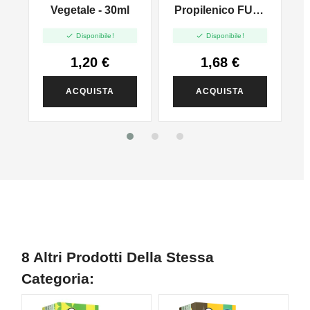
l
Vegetale - 30ml
Propilenico FULL
PG - 35ml In 60ml


Disponibile!
Disponibile!
1,20 €
1,68 €
ACQUISTA
ACQUISTA
8 Altri Prodotti Della Stessa
Categoria: