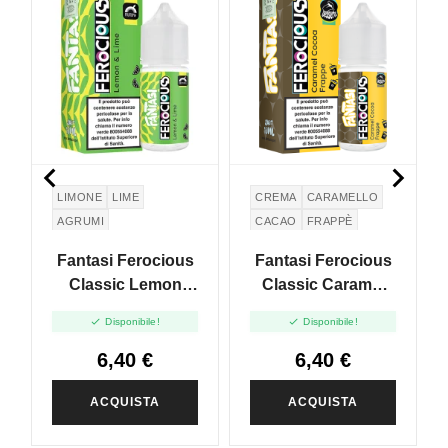


LIMONE
LIME
CREMA
CARAMELLO
AGRUMI
CACAO
FRAPPÈ
Fantasi Ferocious
Fantasi Ferocious
Classic Lemon
Classic Caramel
Lime - Mini Shot
Cocoa Frappe -


Disponibile!
Disponibile!
10+10
Mini Shot 10+10
6,40 €
6,40 €
ACQUISTA
ACQUISTA