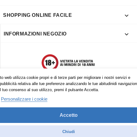

SHOPPING ONLINE FACILE

INFORMAZIONI NEGOZIO
o web utilizza cookie propri e di terze parti per migliorare i nostri servizi e
pubblicità relativa alle tue preferenze analizzando le tue abitudinidi navigazion
l tuo consenso al suo utilizzo, premi il pulsante Accetta.
Personalizzare i cookie
Accetto
Trovaci anche su:
Facebook
Pinterest
Instagram
Chiudi