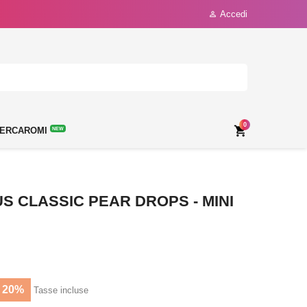
Accedi

0

ERCAROMI
NEW
S CLASSIC PEAR DROPS - MINI
 20%
Tasse incluse