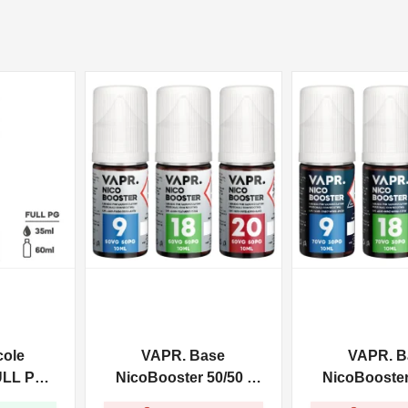
NON DISPONIBILE
NON DISPONIBILE
cole
VAPR. Base
VAPR. B
ULL PG -
NicoBooster 50/50 -
NicoBooster 
0ml
10ml
10ml