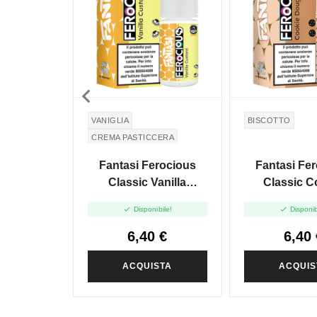

VANIGLIA
BISCOTTO
CREMA PASTICCERA
Fantasi Ferocious
Fantasi Fe
Classic Vanilla
Classic C
Custard - Mini Shot
Dough - Mi


Disponibile!
Disponib
10+10
10+1
6,40 €
6,40 
ACQUISTA
ACQUIS