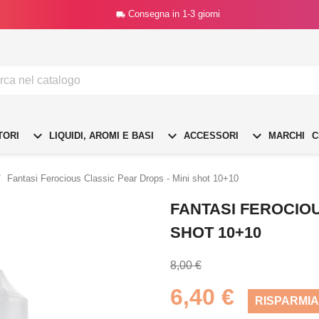
Consegna in 1-3 giorni




TORI
LIQUIDI, AROMI E BASI
ACCESSORI
MARCHI
C
Fantasi Ferocious Classic Pear Drops - Mini shot 10+10
FANTASI FEROCIOU
SHOT 10+10
8,00 €
6,40 €
RISPARMIA