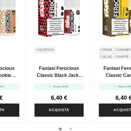
LIQUIRIZIA
CREMA
CARAME
CACAO
FRAPPÈ
rocious
Fantasi Ferocious
Fantasi Fer
ookie
Classic Black Jack -
Classic Ca
ni Shot
Mini Shot 10+10
Cocoa Frappe


ile!
Disponibile!
Disponibi
0
Shot 10
€
6,40 €
6,40 
TA
ACQUISTA
ACQUIS