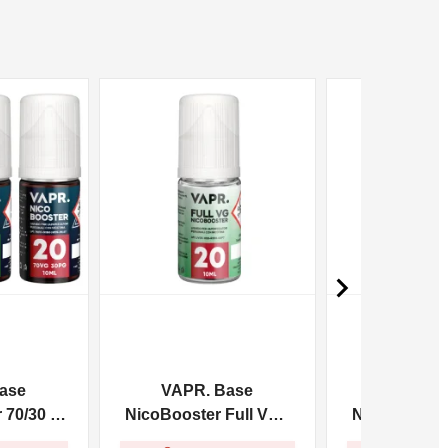
NON DISPONIBILE
NON DISPONIBILE

ase
VAPR. Base
VAPR. 
70/30 -
NicoBooster Full VG -
NicoBooster 
10ml
10m