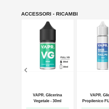
ACCESSORI - RICAMBI

VAPR. Glicerina
VAPR. Gli
Vegetale - 30ml
Propilenico F
35ml In 6