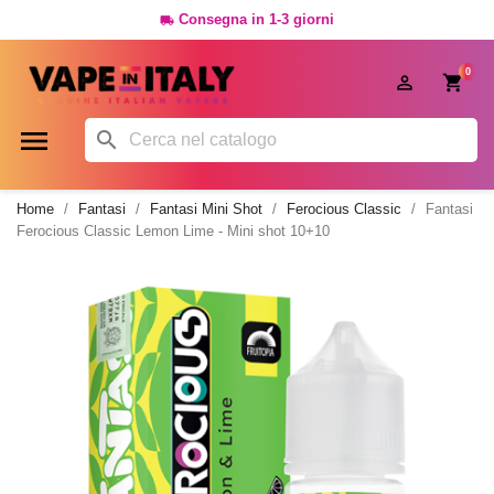
Consegna in 1-3 giorni

0




Home
Fantasi
Fantasi Mini Shot
Ferocious Classic
Fantasi
Ferocious Classic Lemon Lime - Mini shot 10+10