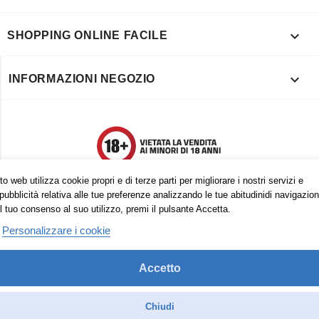

SHOPPING ONLINE FACILE

INFORMAZIONI NEGOZIO
o web utilizza cookie propri e di terze parti per migliorare i nostri servizi e
pubblicità relativa alle tue preferenze analizzando le tue abitudinidi navigazion
l tuo consenso al suo utilizzo, premi il pulsante Accetta.
Personalizzare i cookie
Accetto
Trovaci anche su:
Facebook
Pinterest
Instagram
Chiudi