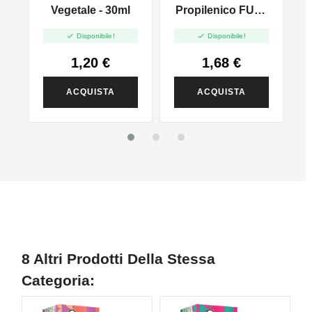
l
Vegetale - 30ml
Propilenico FULL
PG - 35ml In 60ml


Disponibile!
Disponibile!
1,20 €
1,68 €
ACQUISTA
ACQUISTA
8 Altri Prodotti Della Stessa
Categoria: