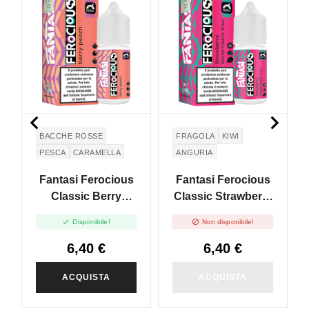
NON DISPONIBILE


BACCHE ROSSE
FRAGOLA
KIWI
PESCA
CARAMELLA
ANGURIA
Fantasi Ferocious
Fantasi Ferocious
Classic Berry
Classic Strawberry
Peach - Mini Shot
Watermelon Kiwi -


Disponibile!
Non disponibile!
10+10
Mini Shot 10+10
6,40 €
6,40 €
ACQUISTA
ACQUISTA