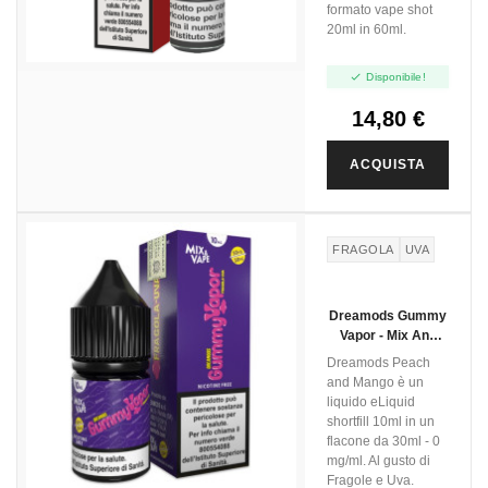
formato vape shot
20ml in 60ml.

Disponibile!
14,80 €
ACQUISTA
FRAGOLA
UVA
Dreamods Gummy
Vapor - Mix And
Vape - 10ml
Dreamods Peach
and Mango è un
liquido eLiquid
shortfill 10ml in un
flacone da 30ml - 0
mg/ml. Al gusto di
Fragole e Uva.