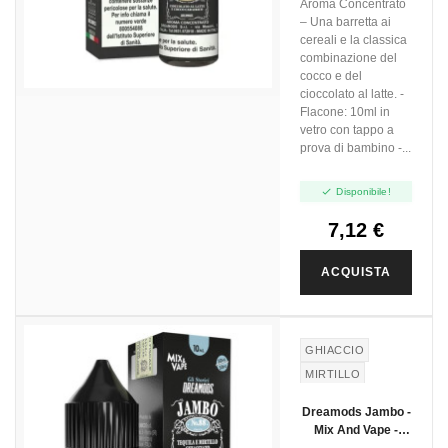
Aroma Concentrato
– Una barretta ai
cereali e la classica
combinazione del
cocco e del
cioccolato al latte. -
Flacone: 10ml in
vetro con tappo a
prova di bambino -...

Disponibile!
7,12 €
ACQUISTA
GHIACCIO
MIRTILLO
ALCOLICO
Dreamods Jambo -
Mix And Vape -
10ml