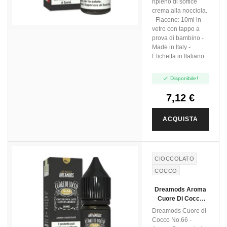
ripieno di soffice
crema alla nocciola.
- Flacone: 10ml in
vetro con tappo a
prova di bambino -
Made in Italy -
Etichetta in Italiano

Disponibile!
7,12 €
ACQUISTA
CIOCCOLATO
COCCO
CEREALI
Dreamods Aroma
CEREALS
Cuore Di Cocco
MILK
No.66 - 10ml
Dreamods Cuore di
CHOCOLATE
Cocco No.66 -