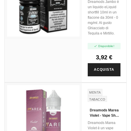
Dreamods Jambo è
un liquido eLiquid
shortfill 10ml in un
flacone da 30ml - 0
mg/ml. Al gusto
Ghiacciato di
Tequila e Mirtillo.

Disponibile!
3,92 €
ACQUISTA
MENTA
TABACCO
FRUTTI DI
Dreamods Marea
BOSCO
Violet - Vape Shot
20ml
Dreamods Marea
Violet è un vape