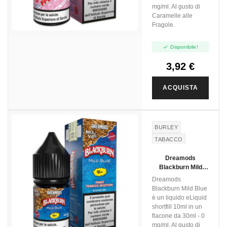
mg/ml. Al gusto di
Caramelle alle
Fragole.

Disponibile!
3,92 €
ACQUISTA
BURLEY
TABACCO
VIRGINIA
Dreamods
Blackburn Mild
Blue - Mix And
Dreamods
Vape - 10ml
Blackburn Mild Blue
è un liquido eLiquid
shortfill 10ml in un
flacone da 30ml - 0
mg/ml. Al gusto di