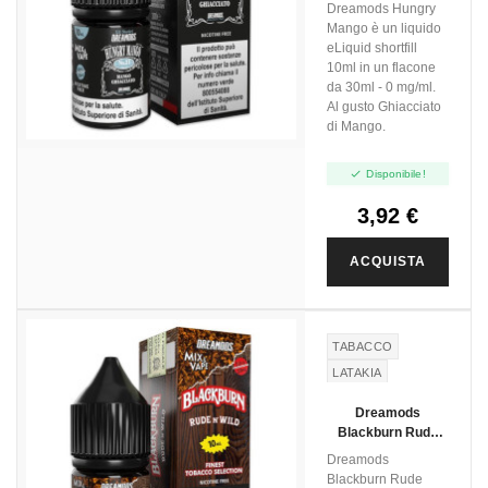
Vape - 10ml
Dreamods Hungry
Mango è un liquido
eLiquid shortfill
10ml in un flacone
da 30ml - 0 mg/ml.
Al gusto Ghiacciato
di Mango.

Disponibile!
3,92 €
ACQUISTA
TABACCO
LATAKIA
VIRGINIA
Dreamods
KENTUCKY
Blackburn Rude
NWild - Mix And
Dreamods
Vape - 10ml
Blackburn Rude