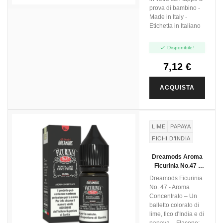
prova di bambino -
Made in Italy -
Etichetta in Italiano

Disponibile!
7,12 €
ACQUISTA
LIME
PAPAYA
FICHI D’INDIA
FRUTTO DEL
Dreamods Aroma
DRAGO
Ficurinia No.47 -
FICO D'INDIA
10ml
Dreamods Ficurinia
No. 47 - Aroma
Concentrato – Un
balletto colorato di
lime, fico d'India e di
papaya. - Flacone: