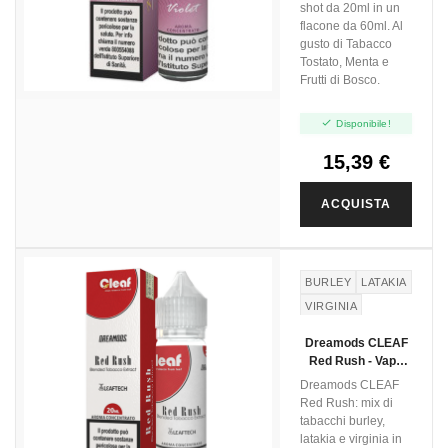
shot da 20ml in un
flacone da 60ml. Al
gusto di Tabacco
Tostato, Menta e
Frutti di Bosco.

Disponibile!
15,39 €
ACQUISTA
BURLEY
LATAKIA
VIRGINIA
Dreamods CLEAF
Red Rush - Vape
Shot 20ml
Dreamods CLEAF
Red Rush: mix di
tabacchi burley,
latakia e virginia in