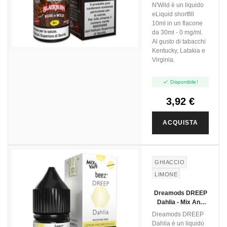
N'Wild è un liquido
eLiquid shortfill
10ml in un flacone
da 30ml - 0 mg/ml.
Al gusto di tabacchi
Kentucky, Latakia e
Virginia.

Disponibile!
3,92 €
ACQUISTA
GHIACCIO
LIMONE
MACARON
Dreamods DREEP
Dahlia - Mix And
Vape - 10ml
Dreamods DREEP
Dahlia è un liquido