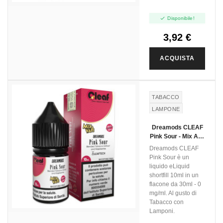

Disponibile!
3,92 €
ACQUISTA
TABACCO
LAMPONE
Dreamods CLEAF
Pink Sour - Mix And
Vape - 10ml
Dreamods CLEAF
Pink Sour è un
liquido eLiquid
shortfill 10ml in un
flacone da 30ml - 0
mg/ml. Al gusto di
Tabacco con
Lamponi.