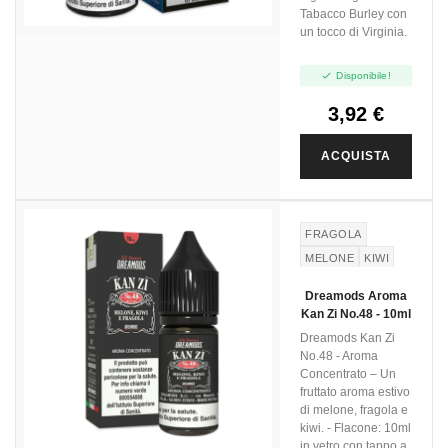
Tabacco Burley con
un tocco di Virginia.

Disponibile!
3,92 €
ACQUISTA
FRAGOLA
MELONE
KIWI
Dreamods Aroma
Kan Zi No.48 - 10ml
Dreamods Kan Zi
No.48 - Aroma
Concentrato – Un
fruttato aroma estivo
di melone, fragola e
kiwi. - Flacone: 10ml
in vetro con tappo a