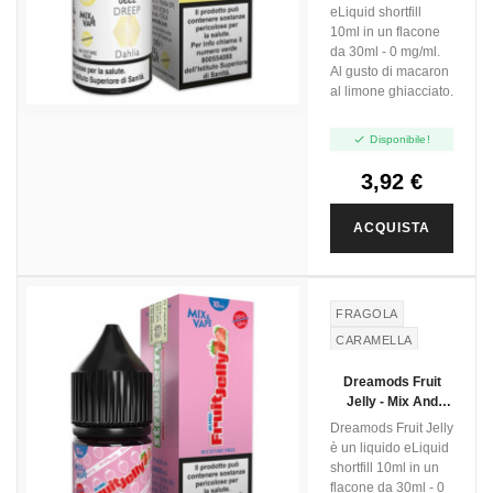
eLiquid shortfill
10ml in un flacone
da 30ml - 0 mg/ml.
Al gusto di macaron
al limone ghiacciato.

Disponibile!
3,92 €
ACQUISTA
FRAGOLA
CARAMELLA
GELATINA
Dreamods Fruit
Jelly - Mix And
Vape - 10ml
Dreamods Fruit Jelly
è un liquido eLiquid
shortfill 10ml in un
flacone da 30ml - 0