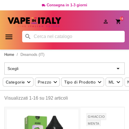
Consegna in 1-3 giorni

0




Home
Dreamods (IT)

Scegli




Categorie
Prezzo
Tipo di Prodotto
ML
Visualizzati 1-16 su 192 articoli
GHIACCIO
MENTA