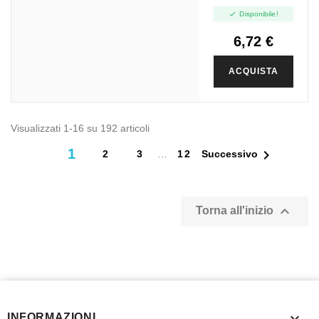

Disponibile!
6,72 €
ACQUISTA
Visualizzati 1-16 su 192 articoli
1

2
3
…
12
Successivo

Torna all'inizio

INFORMAZIONI