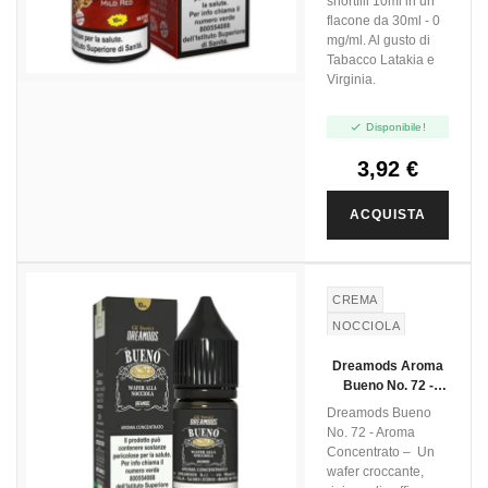
shortfill 10ml in un
flacone da 30ml - 0
mg/ml. Al gusto di
Tabacco Latakia e
Virginia.

Disponibile!
3,92 €
ACQUISTA
CREMA
NOCCIOLA
WAFER
Dreamods Aroma
Bueno No. 72 -
10ml
Dreamods Bueno
No. 72 - Aroma
Concentrato – Un
wafer croccante,