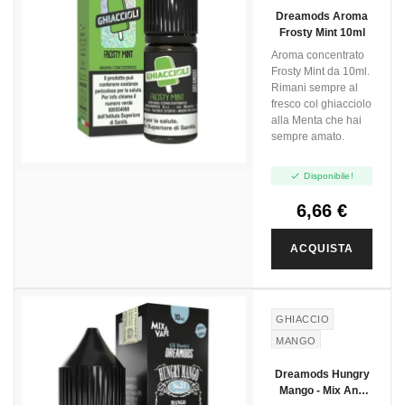
GHIACCIOLO
Dreamods Aroma
Frosty Mint 10ml
Aroma concentrato
Frosty Mint da 10ml.
Rimani sempre al
fresco col ghiacciolo
alla Menta che hai
sempre amato.

Disponibile!
6,66 €
ACQUISTA
GHIACCIO
MANGO
Dreamods Hungry
Mango - Mix And