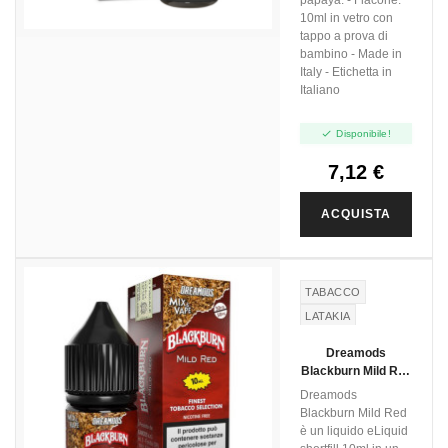
10ml in vetro con
tappo a prova di
bambino - Made in
Italy - Etichetta in
Italiano

Disponibile!
7,12 €
ACQUISTA
TABACCO
LATAKIA
VIRGINIA
Dreamods
Blackburn Mild Red
- Mix And Vape -
Dreamods
10ml
Blackburn Mild Red
è un liquido eLiquid