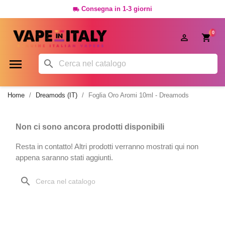
Consegna in 1-3 giorni

0




Home
Dreamods (IT)
Foglia Oro Aromi 10ml - Dreamods
Non ci sono ancora prodotti disponibili
Resta in contatto! Altri prodotti verranno mostrati qui non
appena saranno stati aggiunti.
