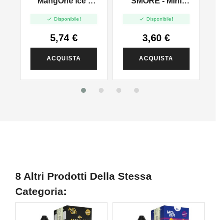
d
MangOne Ice -
SMORE - Mini
MANGO
Mini Mix 10+10
Shot 10+10


Disponibile!
Disponibile!
5,74 €
3,60 €
ACQUISTA
ACQUISTA
8 Altri Prodotti Della Stessa
Categoria: