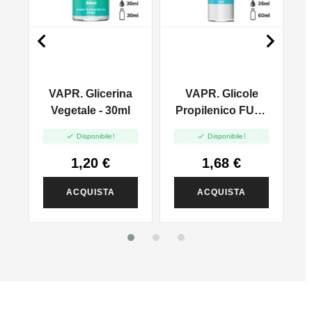


VAPR. Glicerina
VAPR. Glicole
l
Vegetale - 30ml
Propilenico FULL
PG - 35ml In 60ml


Disponibile!
Disponibile!
1,20 €
1,68 €
ACQUISTA
ACQUISTA