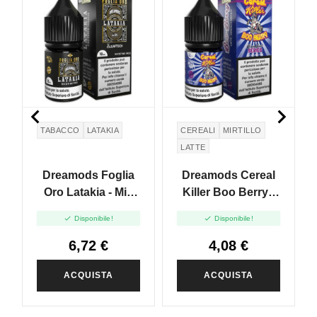


TABACCO
LATAKIA
CEREALI
MIRTILLO
LATTE
Dreamods Foglia
Dreamods Cereal
Oro Latakia - Mix
Killer Boo Berry -
And Vape - 10ml
Mix And Vape -


Disponibile!
Disponibile!
10ml
6,72 €
4,08 €
ACQUISTA
ACQUISTA