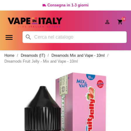
Consegna in 1-3 giorni

0




Home
Dreamods (IT)
Dreamods Mix and Vape - 10ml
Dreamods Fruit Jelly - Mix and Vape - 10ml