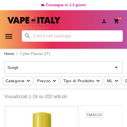
Consegna in 1-3 giorni

0




Home
Cyber Flavour (IT)

Scegli




Categorie
Prezzo
Tipo di Prodotto
ML
Visualizzati 1-16 su 202 articoli
TABACCO