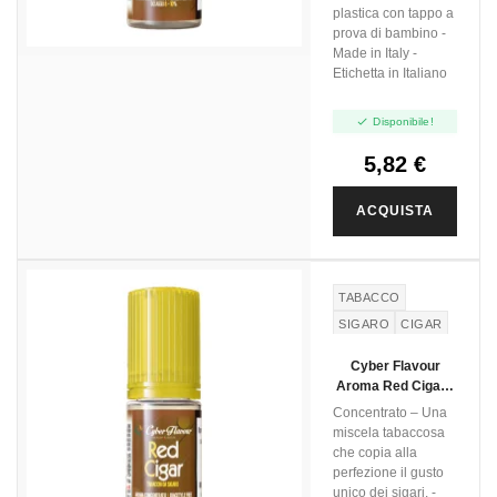
plastica con tappo a
prova di bambino -
Made in Italy -
Etichetta in Italiano

Disponibile!
5,82 €
ACQUISTA
TABACCO
SIGARO
CIGAR
Cyber Flavour
Aroma Red Cigar -
10ml
Concentrato – Una
miscela tabaccosa
che copia alla
perfezione il gusto
unico dei sigari. -