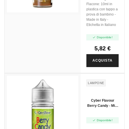
Flacone: 10ml in
plastica con tappo a
prova di bambino -
Made in Italy -
Etichetta in Italiano

Disponibile!
5,82 €
ACQUISTA
LAMPONE
Cyber Flavour
Berry Candy - Mini
Shot 10+10

Disponibile!