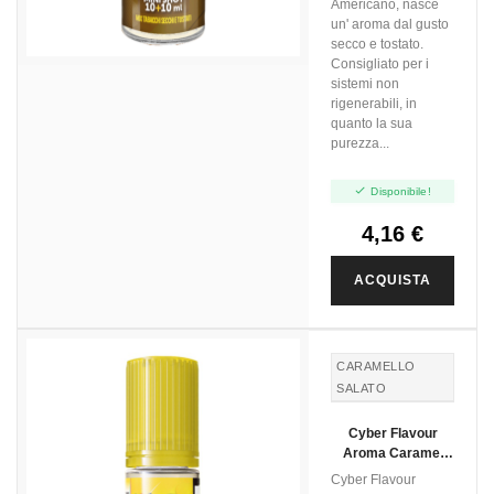
Americano, nasce
un' aroma dal gusto
secco e tostato.
Consigliato per i
sistemi non
rigenerabili, in
quanto la sua
purezza...

Disponibile!
4,16 €
ACQUISTA
CARAMELLO
SALATO
SALTED
Cyber Flavour
CARAMEL
Aroma Caramel
Salato - 10ml
Cyber Flavour