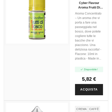
Cyber Flavour
Aroma Frutti Di
Bosco - 10ml
Aroma Concentrato
– Un aroma che vi
porta a fare una
passeggiata nel
bosco, dove potete
cogliere tutte le
bacche che vi
piacciono. Una
deliziosa raccolta! -
Flacone: 10ml in
plastica - Made in...

Disponibile!
5,82 €
ACQUISTA
CREMA
CAFFÈ