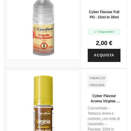
Cyber Flavour Full
PG - 15ml In 30ml

Disponibile!
2,00 €
ACQUISTA
TABACCO
VIRGINIA
Cyber Flavour
Aroma Virginia -
10ml
Concentrato –
Tabacco dolce e
corposo, con note di
caramello. –
Flacone: 10ml in