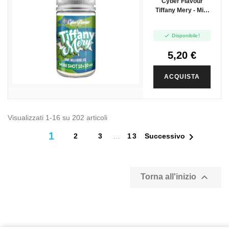
Cyber Flavour
Tiffany Mery - Mini
Shot 10+10

Disponibile!
5,20 €
ACQUISTA
Visualizzati 1-16 su 202 articoli
1

2
3
…
13
Successivo

Torna all'inizio