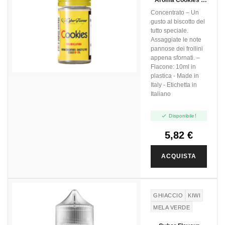
Aroma Cookies -
10ml
Concentrato – Un
gusto al biscotto del
tutto speciale.
Assaggiate le note
pannose dei frollini
appena sfornati. –
Flacone: 10ml in
plastica - Made in
Italy - Etichetta in
Italiano

Disponibile!
5,82 €
ACQUISTA
GHIACCIO
KIWI
MELA VERDE