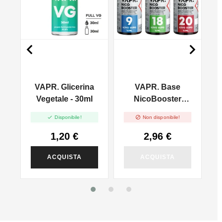


VAPR. Glicerina
VAPR. Base
l
Vegetale - 30ml
NicoBooster
50/50 - 10ml


Disponibile!
Non disponibile!
1,20 €
2,96 €
ACQUISTA
ACQUISTA