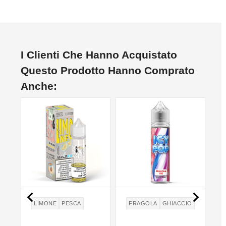
I Clienti Che Hanno Acquistato
Questo Prodotto Hanno Comprato
Anche:
NON DISPONIBILE
NO


LIMONE
PESCA
FRAGOLA
GHIACCIO