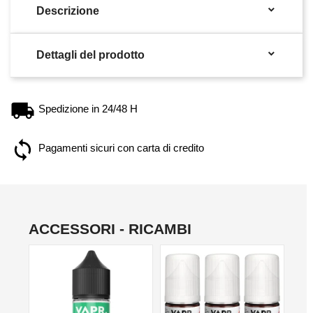

Descrizione

Dettagli del prodotto
Spedizione in 24/48 H
Pagamenti sicuri con carta di credito
ACCESSORI - RICAMBI
NON DISPONIBILE
NO