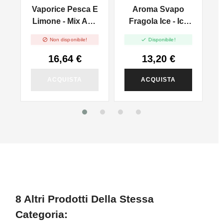
Vaporice Pesca E
Aroma Svapo
-
Limone - Mix And
Fragola Ice - Icy
ni
Vape 30ml
Pop - Shot 20 In


Non disponibile!
Disponibile!
60ml
16,64 €
13,20 €
ACQUISTA
ACQUISTA
8 Altri Prodotti Della Stessa
Categoria: