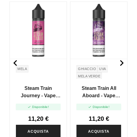


MELA
GHIACCIO
UVA
MELA VERDE
GREEN APPLE
Steam Train
Steam Train All
Journey - Vape
Aboard - Vape
Shot 20ml
Shot - 20ml


Disponibile!
Disponibile!
11,20 €
11,20 €
ACQUISTA
ACQUISTA