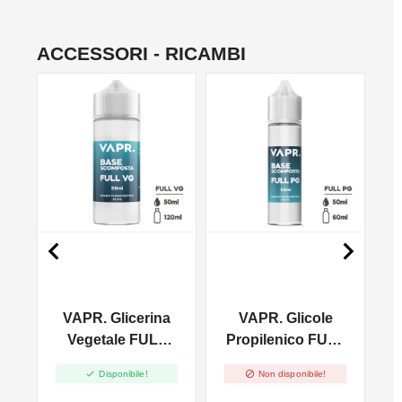
ACCESSORI - RICAMBI
NON DISPONIBILE


VAPR. Glicerina
VAPR. Glicole
LL
Vegetale FULL
Propilenico FULL
l
VG - 50ml In
PG - 50ml In 60ml


Disponibile!
Non disponibile!
120ml