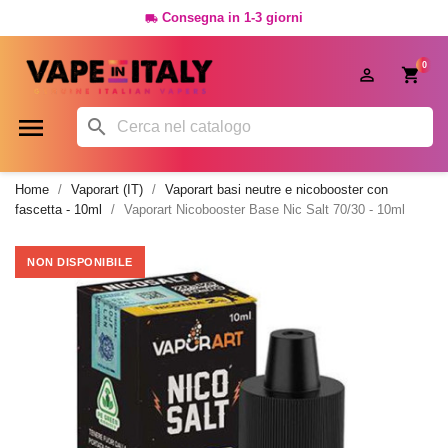
Consegna in 1-3 giorni

0




Home
Vaporart (IT)
Vaporart basi neutre e nicobooster con
fascetta - 10ml
Vaporart Nicobooster Base Nic Salt 70/30 - 10ml
NON DISPONIBILE