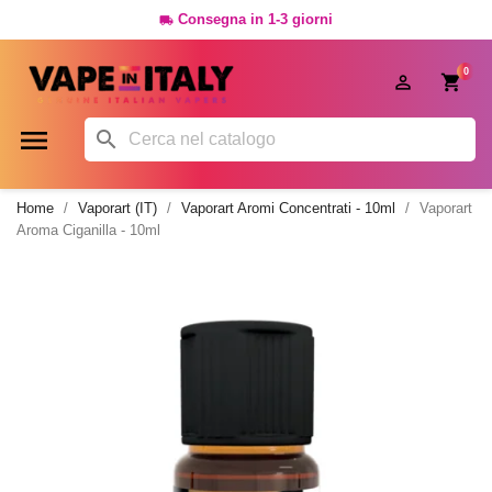
Consegna in 1-3 giorni

0




Home
Vaporart (IT)
Vaporart Aromi Concentrati - 10ml
Vaporart
Aroma Ciganilla - 10ml