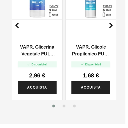


VAPR. Glicerina
VAPR. Glicole
l
Vegetale FULL
Propilenico FULL
VG - 35ml In
PG - 35ml In 60ml


Disponibile!
Disponibile!
120ml
2,96 €
1,68 €
ACQUISTA
ACQUISTA