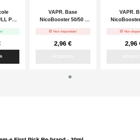
cole
VAPR. Base
VAPR. B
ULL PG -
NicoBooster 50/50 -
NicoBooster 
0ml
10ml
10ml


e!
Non disponibile!
Non dispon
€
2,96 €
2,96 
TA
ACQUISTA
ACQUIS
em-e First Pick Re-brand - 30ml