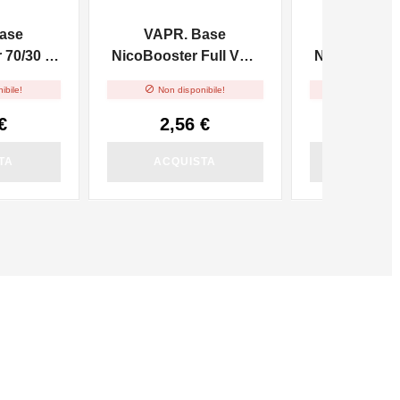
ase
VAPR. Base
VAPR. 
70/30 -
NicoBooster Full VG -
NicoBooster 
10ml
10m


ibile!
Non disponibile!
Non dispo
€
2,56 €
2,56
TA
ACQUISTA
ACQUI