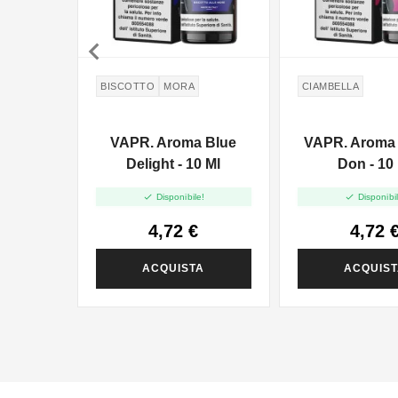

BISCOTTO
MORA
CIAMBELLA
VAPR. Aroma Blue
VAPR. Aroma 
Delight - 10 Ml
Don - 10


Disponibile!
Disponibil
4,72 €
4,72 
ACQUISTA
ACQUIS