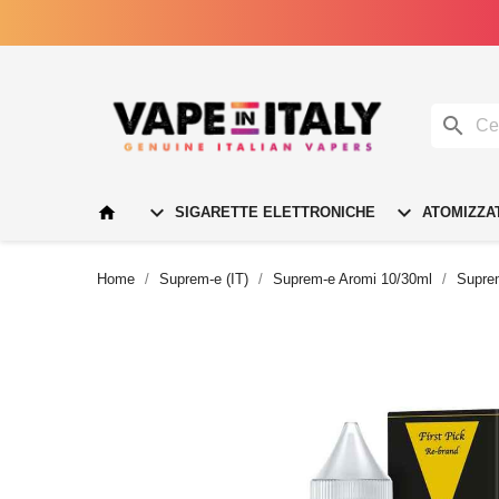




SIGARETTE ELETTRONICHE
ATOMIZZA
Home
Suprem-e (IT)
Suprem-e Aromi 10/30ml
Supre