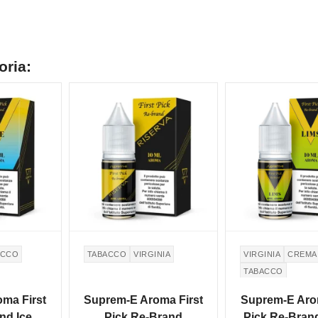
oria:
ACCO
TABACCO
VIRGINIA
VIRGINIA
CREMA
TABACCO
ma First
Suprem-E Aroma First
Suprem-E Arom
nd Ice -
Pick Re-Brand
Pick Re-Brand