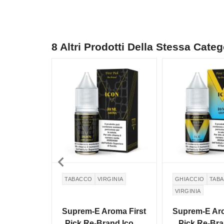
8 Altri Prodotti Della Stessa Categ
NON DISPONIBILE

TABACCO
VIRGINIA
GHIACCIO
TAB
VIRGINIA
Suprem-E Aroma First
Suprem-E Aro
Pick Re-Brand Icon -
Pick Re-Bra