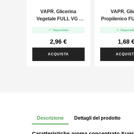
VAPR. Glicerina
VAPR. Gli
Vegetale FULL VG -
Propilenico F
35ml In 120ml
35ml In 6


Disponibile!
Disponibil
2,96 €
1,68 
ACQUISTA
ACQUIS
Descrizione
Dettagli del prodotto
Caratteristiche aroma concentrato Supr