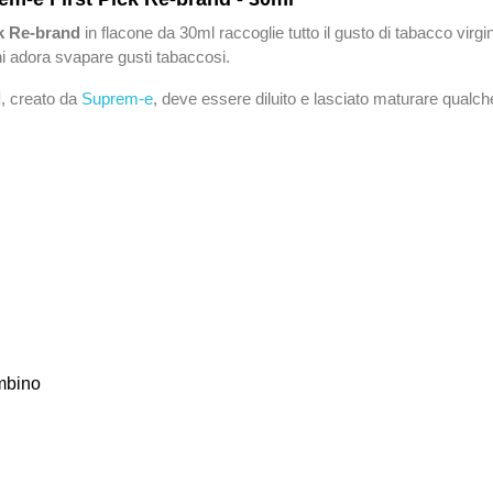
ck Re-brand
in flacone da 30ml raccoglie tutto il gusto di tabacco vir
hi adora svapare gusti tabaccosi.
d
, creato da
Suprem-e
, deve essere diluito e lasciato maturare qualch
ambino