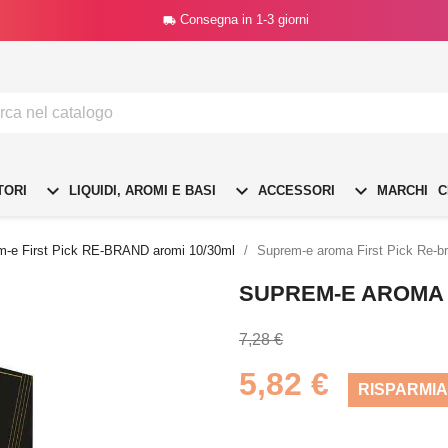
Consegna in 1-3 giorni




TORI
LIQUIDI, AROMI E BASI
ACCESSORI
MARCHI
C
m-e First Pick RE-BRAND aromi 10/30ml
Suprem-e aroma First Pick Re-br
SUPREM-E AROMA F
7,28 €
5,82 €
RISPARMIA