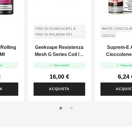
TIRO DI GUANCIA MTL E
WHITE CHOCOLA
TIRO DI POLMONI DTL
COCCO
TIRO IN GUANCIA MTL E
GRAHAM CRACK
Rolling
Geekvape Resistenza
Suprem-E 
TIRO DI POLMONI DTL
LAMPONE
 Ml
Mesh G Series Coil / G
Cioccolone
CIOCCOLATO BI
ST Per Aegis Pod -


e!
Disponibile!
Disponib
0.6ohm - 5pz
€
16,00 €
6,24 
TA
ACQUISTA
ACQUIS