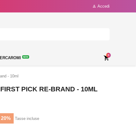
Accedi

0

ERCAROMI
NEW
and - 10ml
IRST PICK RE-BRAND - 10ML
 20%
Tasse incluse