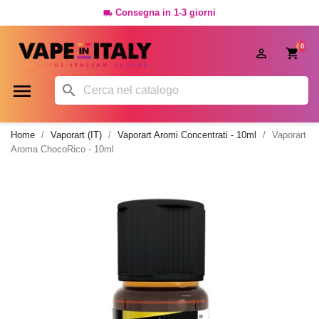
Consegna in 1-3 giorni

0




Home
Vaporart (IT)
Vaporart Aromi Concentrati - 10ml
Vaporart
Aroma ChocoRico - 10ml