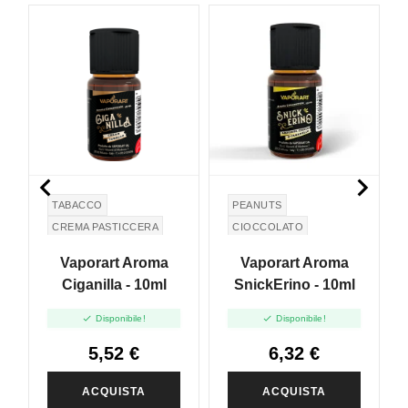


TABACCO
PEANUTS
CREMA PASTICCERA
CIOCCOLATO
CREMA DI VANIGLIA
CARAMELLO
Vaporart Aroma
Vaporart Aroma
ARACHIDI
Ciganilla - 10ml
SnickErino - 10ml


Disponibile!
Disponibile!
5,52 €
6,32 €
ACQUISTA
ACQUISTA