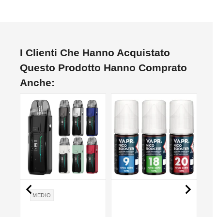
I Clienti Che Hanno Acquistato
Questo Prodotto Hanno Comprato
Anche:
NON DISPONIBILE
NON DISPONIBILE
NO


MEDIO