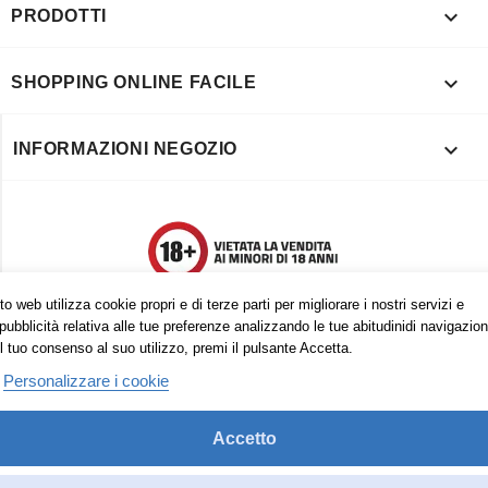

PRODOTTI

SHOPPING ONLINE FACILE

INFORMAZIONI NEGOZIO
o web utilizza cookie propri e di terze parti per migliorare i nostri servizi e
pubblicità relativa alle tue preferenze analizzando le tue abitudinidi navigazion
l tuo consenso al suo utilizzo, premi il pulsante Accetta.
Personalizzare i cookie
Accetto
Trovaci anche su:
Facebook
Pinterest
Instagram