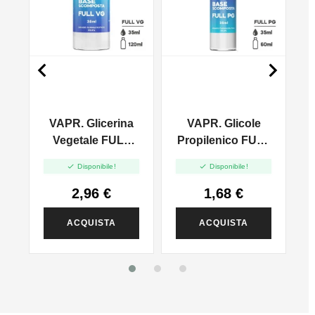


VAPR. Glicerina
VAPR. Glicole
l
Vegetale FULL
Propilenico FULL
VG - 35ml In
PG - 35ml In 60ml


Disponibile!
Disponibile!
120ml
2,96 €
1,68 €
ACQUISTA
ACQUISTA