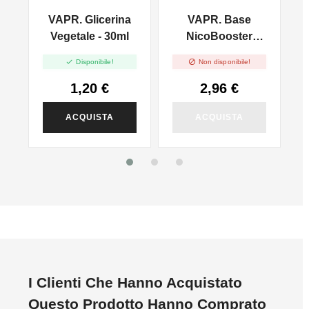
VAPR. Glicerina
VAPR. Base
l
Vegetale - 30ml
NicoBooster
50/50 - 10ml


Disponibile!
Non disponibile!
1,20 €
2,96 €
ACQUISTA
ACQUISTA
I Clienti Che Hanno Acquistato
Questo Prodotto Hanno Comprato