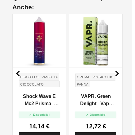
Anche:
NO


BISCOTTO
VANIGLIA
CREMA
PISTACCHIO
CIOCCOLATO
PANNA
BIANCO
Shock Wave E
VAPR. Green
ASSENZIO
Mc2 Prisma -
Delight - Vape
ABSINTHE
STRATIFICATI -
Shot 20ml
WHITE CHOCOLATE


Disponibile!
Disponibile!
Vape Shot 20ml
PERA
14,14 €
12,72 €