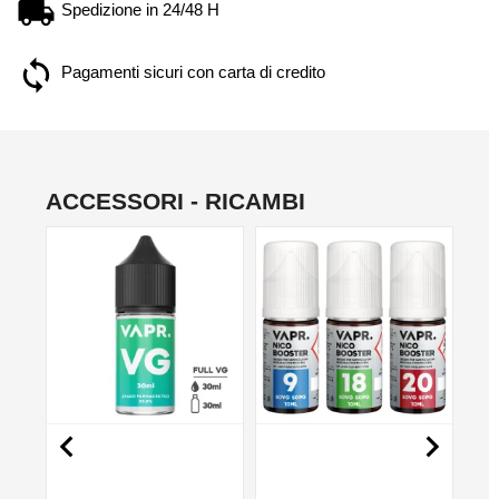
Spedizione in 24/48 H
Pagamenti sicuri con carta di credito
ACCESSORI - RICAMBI
NON DISPONIBILE
NO

