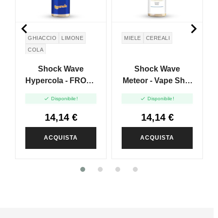


GHIACCIO
LIMONE
MIELE
CEREALI
COLA
Shock Wave
Shock Wave
Hypercola - FROST
Meteor - Vape Shot
Frizzy Lemon -
20ml


Disponibile!
Disponibile!
Vape Shot 20ml
14,14 €
14,14 €
ACQUISTA
ACQUISTA