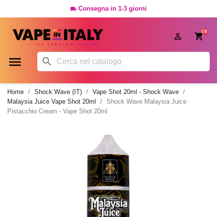
Consegna in 1-3 giorni

0




Home
Shock Wave (IT)
Vape Shot 20ml - Shock Wave
Malaysia Juice Vape Shot 20ml
Shock Wave Malaysia Juice
Pistacchio Cream - Vape Shot 20ml