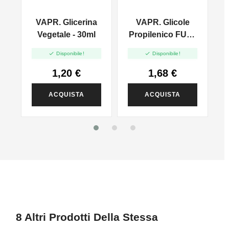
VAPR. Glicerina
VAPR. Glicole
l
Vegetale - 30ml
Propilenico FULL
PG - 35ml In 60ml


Disponibile!
Disponibile!
1,20 €
1,68 €
ACQUISTA
ACQUISTA
8 Altri Prodotti Della Stessa