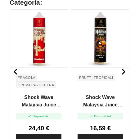
Categoria:


FRAGOLA
FRUTTI TROPICALI
CREMA PASTICCERA
Shock Wave
Shock Wave
Malaysia Juice
Malaysia Juice
Queen Coustard
Tropical Oasis -


Disponibile!
Disponibile!
Strawberry - Vape
Vape Shot 20ml
Shot 20ml
24,40 €
16,59 €