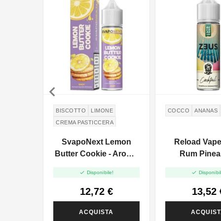

BISCOTTO
LIMONE
COCCO
ANANAS
CREMA PASTICCERA
BURRO
SvapoNext Lemon
Reload Vap
Butter Cookie - Aroma
Rum Pinea
Shot 20ml
Coconut Milk


Disponibile!
Disponibil
Shot - 20
12,72 €
13,52 
ACQUISTA
ACQUIS