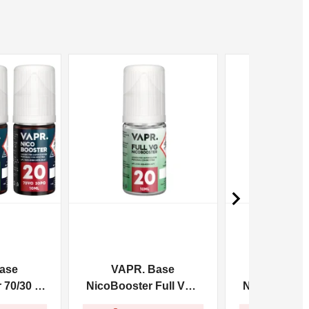
NON DISPONIBILE
NON DISPONIBILE

ase
VAPR. Base
VAPR. 
70/30 -
NicoBooster Full VG -
NicoBooster 
10ml
10m