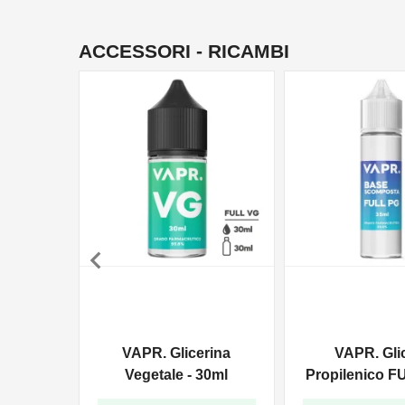
ACCESSORI - RICAMBI

VAPR. Glicerina
VAPR. Gli
Vegetale - 30ml
Propilenico F
35ml In 6