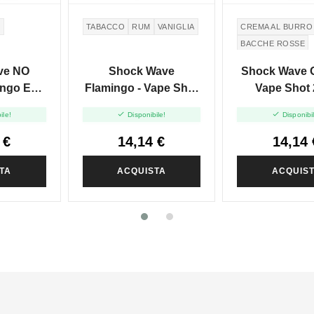
O
TABACCO
RUM
VANIGLIA
CREMA AL BURRO
BACCHE ROSSE
ve NO
Shock Wave
Shock Wave O
ngo E
Flamingo - Vape Shot
Vape Shot 
pe Shot
20ml


ile!
Disponibile!
Disponibi
 €
14,14 €
14,14 
TA
ACQUISTA
ACQUIS