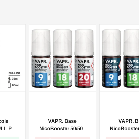
NON DISPONIBILE
NON DISPONIBILE
cole
VAPR. Base
VAPR. B
ULL PG -
NicoBooster 50/50 -
NicoBooster 
0ml
10ml
10ml