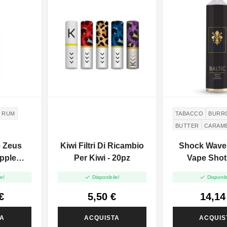
RUM
TABACCO
BURR
BUTTER
CARAM
e Zeus
Kiwi Filtri Di Ricambio
Shock Wave B
pple
Per Kiwi - 20pz
Vape Shot
 - Vape


e!
Disponibile!
Disponib
 Ml
€
5,50 €
14,14
TA
ACQUISTA
ACQUIS