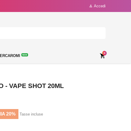
Accedi

0

ERCAROMI
NEW
 - VAPE SHOT 20ML
IA 20%
Tasse incluse