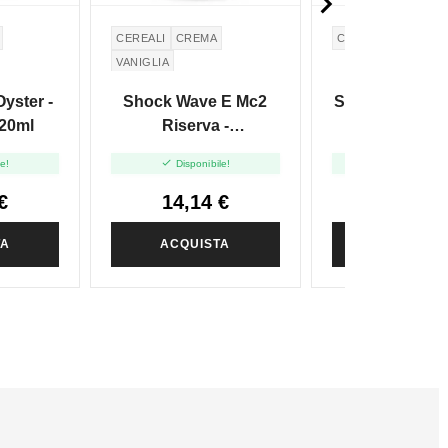

CEREALI
CREMA
CREMA PASTICCER
VANIGLIA
CREMA PASTICCERA
yster -
Shock Wave E Mc2
Shock Wave Ma
GRAHAM CRACKERS
20ml
Riserva -
Juice Que
STRATIFICATI - Vape
Coustard - Va


le!
Disponibile!
Disponibile
Shot 20ml
20ml
€
14,14 €
24,40 
TA
ACQUISTA
ACQUIST