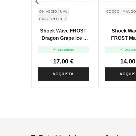

GHIACCIO
UVA
COCCO
MANG
DRAGON FRUIT
Shock Wave FROST
Shock Wa
Dragon Grape Ice -
FROST Ma
Vape Shot 20ml
Cocco - Va


Disponibile!
Disponib
20ml
17,00 €
14,00
ACQUISTA
ACQUIS