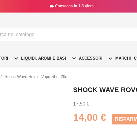
Consegna in 1-3 giorni




TORI
LIQUIDI, AROMI E BASI
ACCESSORI
MARCHI
C
Shock Wave Rovo - Vape Shot 20ml
SHOCK WAVE ROVO
17,50 €
14,00 €
RISPARM