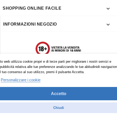

SHOPPING ONLINE FACILE

INFORMAZIONI NEGOZIO
o web utilizza cookie propri e di terze parti per migliorare i nostri servizi e
pubblicità relativa alle tue preferenze analizzando le tue abitudinidi navigazion
l tuo consenso al suo utilizzo, premi il pulsante Accetta.
Personalizzare i cookie
Accetto
Trovaci anche su:
Facebook
Pinterest
Instagram
Chiudi