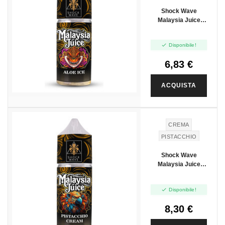
Shock Wave
Malaysia Juice
Aloe Ice - Mini Shot
10+10

Disponibile!
6,83 €
ACQUISTA
CREMA
PISTACCHIO
Shock Wave
Malaysia Juice
Pistacchio Cream -
Mini Shot 10+10

Disponibile!
8,30 €