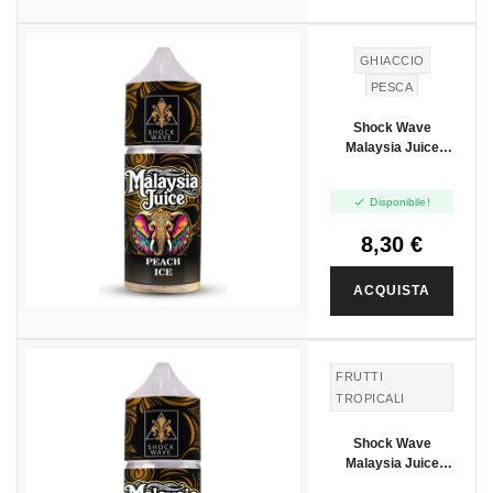
GHIACCIO
PESCA
Shock Wave
Malaysia Juice
Peach Ice - Mini
Shot 10+10

Disponibile!
8,30 €
ACQUISTA
FRUTTI
TROPICALI
Shock Wave
Malaysia Juice
Tropical Oasis -