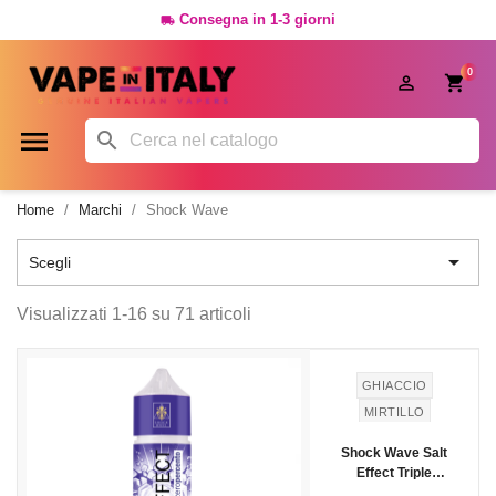
Consegna in 1-3 giorni

0




Home
Marchi
Shock Wave

Scegli
Visualizzati 1-16 su 71 articoli
NUOVO
GHIACCIO
MIRTILLO
Shock Wave Salt
Effect Triple
Blueberry Ice -