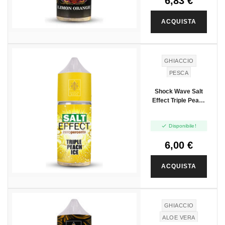
6,83 €
ACQUISTA
NUOVO
GHIACCIO
PESCA
Shock Wave Salt
Effect Triple Peach
Ice - Mini Shot
10+10

Disponibile!
6,00 €
ACQUISTA
GHIACCIO
ALOE VERA