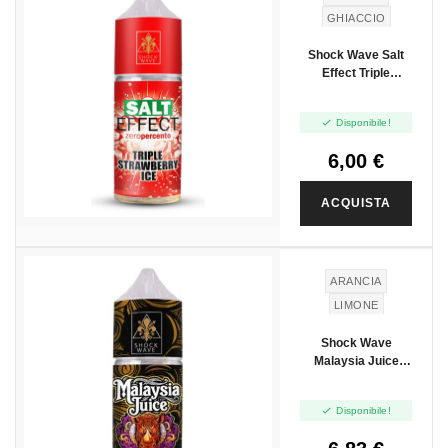
GHIACCIO
Shock Wave Salt
Effect Triple
Strawberry Ice -
Mini Shot 10+10

Disponibile!
6,00 €
ACQUISTA
ARANCIA
LIMONE
Shock Wave
Malaysia Juice
Limon Orange -
Mini Shot 10+10

Disponibile!