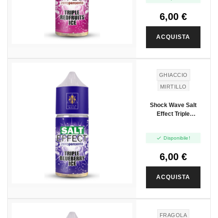
6,00 €
ACQUISTA
NUOVO
GHIACCIO
MIRTILLO
Shock Wave Salt
Effect Triple
Blueberry Ice - Mini
Shot 10+10

Disponibile!
6,00 €
ACQUISTA
NUOVO
FRAGOLA