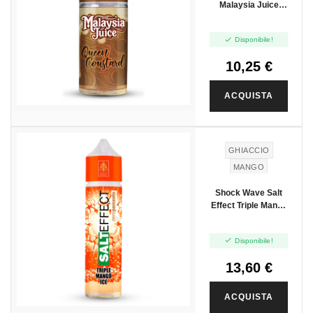
Malaysia Juice
Queen Coustard -
Mini Shot 10+10

Disponibile!
10,25 €
ACQUISTA
GHIACCIO
MANGO
Shock Wave Salt
Effect Triple Mango
Ice - Vape Shot
20ml

Disponibile!
13,60 €
ACQUISTA