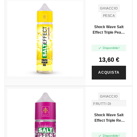
NUOVO
GHIACCIO
PESCA
Shock Wave Salt
Effect Triple Peach
Ice - Vape Shot
20ml

Disponibile!
13,60 €
ACQUISTA
GHIACCIO
FRUTTI DI
BOSCO
Shock Wave Salt
Effect Triple Red
Fruit Ice - Mini Shot
10+10

Disponibile!