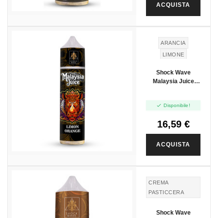
ACQUISTA
ARANCIA
LIMONE
Shock Wave
Malaysia Juice
Limon Orange -
Vape Shot 20ml

Disponibile!
16,59 €
ACQUISTA
CREMA
PASTICCERA
Shock Wave