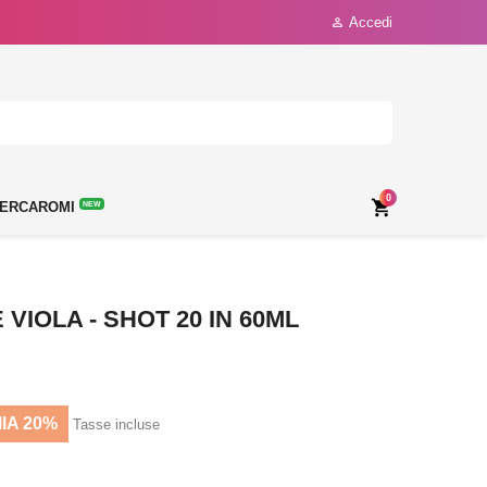
Accedi

0

ERCAROMI
NEW
IOLA - SHOT 20 IN 60ML
IA 20%
Tasse incluse