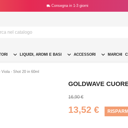
Consegna in 1-3 giorni




TORI
LIQUIDI, AROMI E BASI
ACCESSORI
MARCHI
C
Viola - Shot 20 in 60ml
GOLDWAVE CUORE V
16,90 €
13,52 €
RISPARM