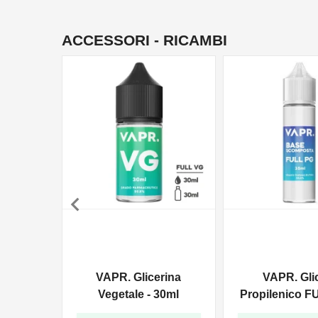
ACCESSORI - RICAMBI

VAPR. Glicerina
VAPR. Gli
Vegetale - 30ml
Propilenico F
35ml In 6