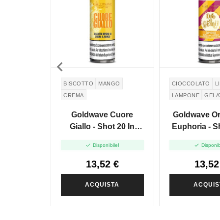

BISCOTTO
MANGO
CIOCCOLATO
L
CREMA
LAMPONE
GELA
Goldwave Cuore
Goldwave Or
Giallo - Shot 20 In
Euphoria - S
60ml
60ml


Disponibile!
Disponib
13,52 €
13,52
ACQUISTA
ACQUIS