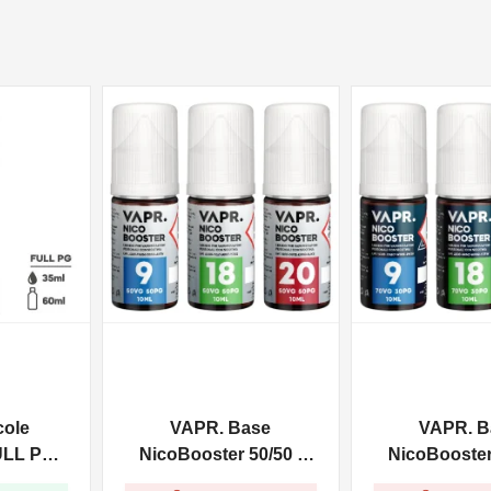
NON DISPONIBILE
NON DISPONIBILE
cole
VAPR. Base
VAPR. B
ULL PG -
NicoBooster 50/50 -
NicoBooster 
0ml
10ml
10ml