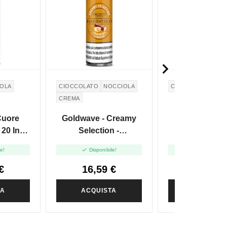

OLA
CIOCCOLATO
NOCCIOLA
CIOCCOLATO BIA
CREMA
Cuore
Goldwave - Creamy
Goldwave D
 20 In
Selection -
Chocolate W
Egocentrico - Vape
Edition - Shot


le!
Disponibile!
Disponibile
Shot 20ml
60ml
€
16,59 €
15,62 
TA
ACQUISTA
ACQUIST