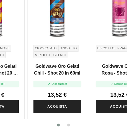
IMONE
CIOCCOLATO
BISCOTTO
BISCOTTO
FRAG
TO
MIRTILLO
GELATO
o Gelati
Goldwave Oro Gelati
Goldwave 
hot 20 In
Chill - Shot 20 In 60ml
Rosa - Shot
60ml


ile!
Disponibile!
Disponibi
 €
13,52 €
13,52 
TA
ACQUISTA
ACQUIS