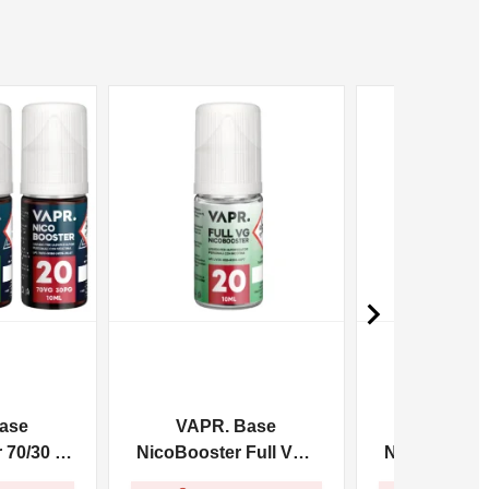
NON DISPONIBILE
NON DISPONIBILE

ase
VAPR. Base
VAPR. 
70/30 -
NicoBooster Full VG -
NicoBooster 
10ml
10m