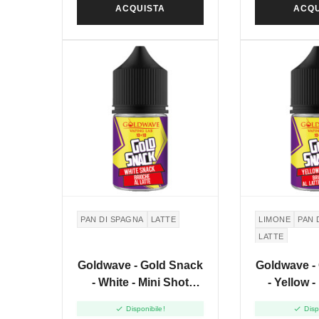
ACQUISTA
ACQU
PAN DI SPAGNA
LATTE
LIMONE
PAN 
LATTE
Goldwave - Gold Snack
Goldwave -
- White - Mini Shot
- Yellow -
10+10
10


Disponibile!
Disp