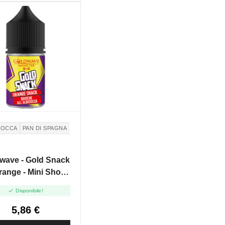
COCCA
PAN DI SPAGNA
wave - Gold Snack
range - Mini Shot
10+10

Disponibile!
5,86 €