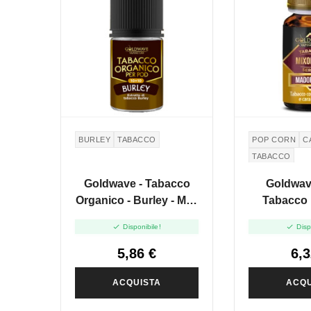
BURLEY
TABACCO
POP CORN
C
TABACCO
Goldwave - Tabacco
Goldwav
Organico - Burley - Mini
Tabacco 
Shot 10+10
Madornal


Disponibile!
Disp
5,86 €
6,3
ACQUISTA
ACQU