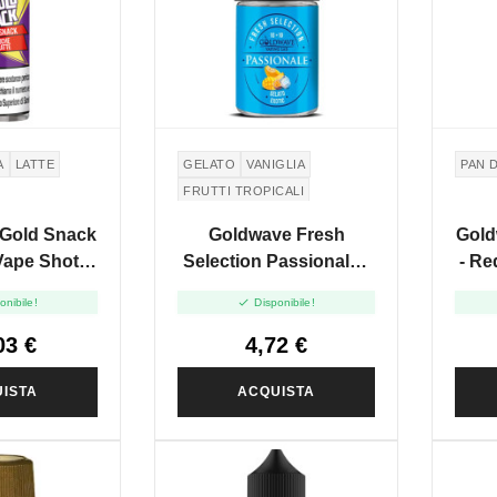
A
LATTE
GELATO
VANIGLIA
PAN 
FRUTTI TROPICALI
 Gold Snack
Goldwave Fresh
Gold
 Vape Shot
Selection Passionale -
- Re
ml
Mini Shot 10+10

onibile!
Disponibile!
03 €
4,72 €
ISTA
ACQUISTA