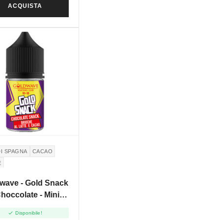
ACQUISTA
DI SPAGNA
CACAO
E
wave - Gold Snack
Choccolate - Mini
Shot 10+10

Disponibile!