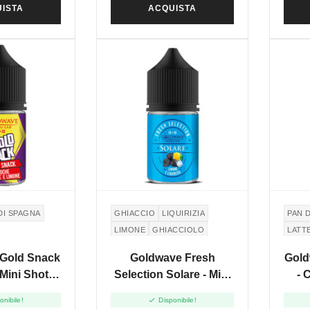
ISTA
ACQUISTA
DI SPAGNA
GHIACCIO
LIQUIRIZIA
PAN 
LIMONE
GHIACCIOLO
LATT
 Gold Snack
Goldwave Fresh
Gold
 Mini Shot
Selection Solare - Mini
- 
+10
Shot 10+10

onibile!
Disponibile!