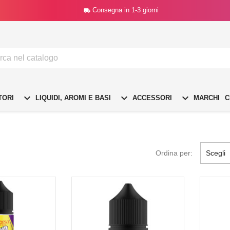
Consegna in 1-3 giorni




TORI
LIQUIDI, AROMI E BASI
ACCESSORI
MARCHI
C
Ordina per:
Scegli