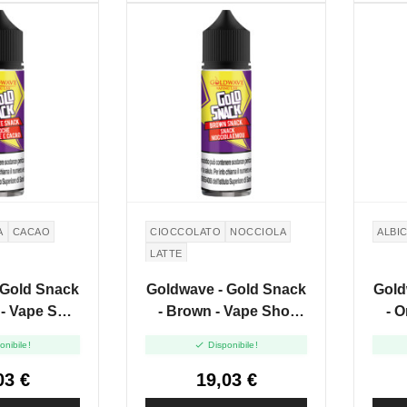
A
CACAO
CIOCCOLATO
NOCCIOLA
ALBI
LATTE
 Gold Snack
Goldwave - Gold Snack
Gold
 - Vape Shot
- Brown - Vape Shot
- O
ml
20ml

onibile!
Disponibile!
03 €
19,03 €