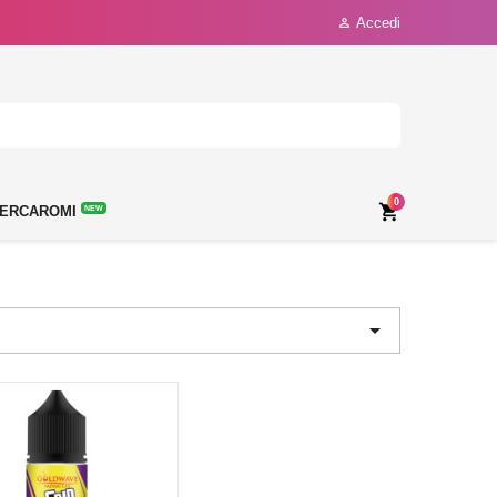
Accedi

0

ERCAROMI
NEW
