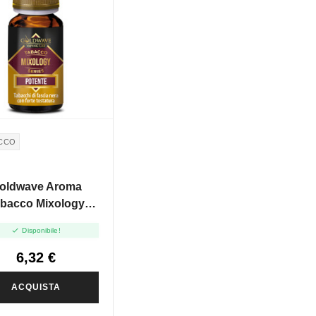
CCO
oldwave Aroma
bacco Mixology
Potente - 10ml

Disponibile!
6,32 €
ACQUISTA