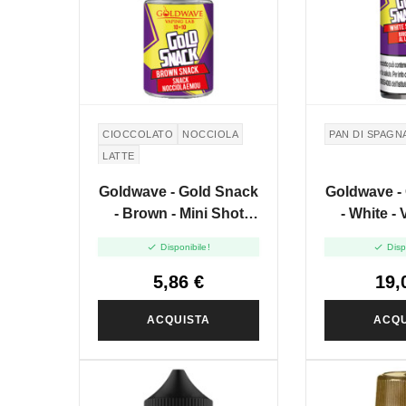
CIOCCOLATO
NOCCIOLA
PAN DI SPAGN
LATTE
Goldwave - Gold Snack
Goldwave -
- Brown - Mini Shot
- White -
10+10
20


Disponibile!
Disp
5,86 €
19,
ACQUISTA
ACQU