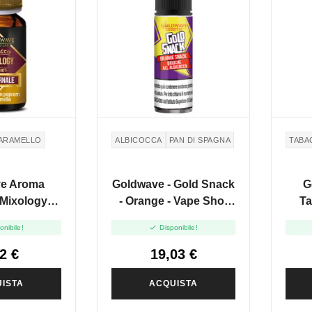
ARAMELLO
ALBICOCCA
PAN DI SPAGNA
TABA
e Aroma
Goldwave - Gold Snack
G
Mixology
- Orange - Vape Shot
Ta
e - 10ml
20ml

onibile!
Disponibile!
2 €
19,03 €
ISTA
ACQUISTA