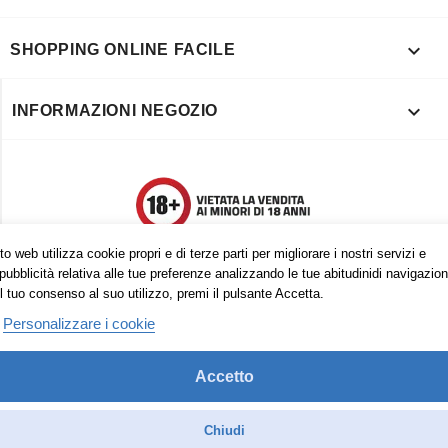

SHOPPING ONLINE FACILE

INFORMAZIONI NEGOZIO
o web utilizza cookie propri e di terze parti per migliorare i nostri servizi e
pubblicità relativa alle tue preferenze analizzando le tue abitudinidi navigazion
l tuo consenso al suo utilizzo, premi il pulsante Accetta.
Personalizzare i cookie
Accetto
Trovaci anche su:
Facebook
Pinterest
Instagram
Chiudi