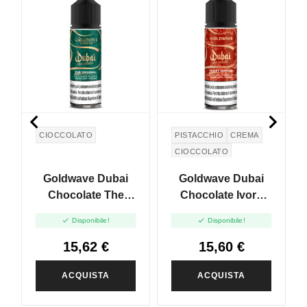


CIOCCOLATO
PISTACCHIO
CREMA
CIOCCOLATO
Goldwave Dubai
Goldwave Dubai
Chocolate The
Chocolate Ivory
Original - Shot 20
Edition - Shot 20 In


Disponibile!
Disponibile!
In 60ml
60ml
15,62 €
15,60 €
ACQUISTA
ACQUISTA