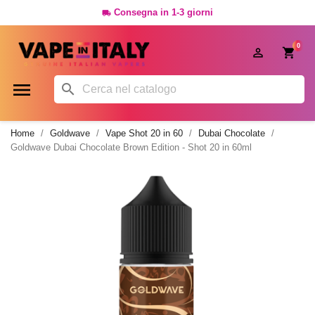
Consegna in 1-3 giorni

0




Home
Goldwave
Vape Shot 20 in 60
Dubai Chocolate
Goldwave Dubai Chocolate Brown Edition - Shot 20 in 60ml