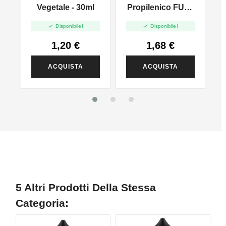
l
Vegetale - 30ml
Propilenico FULL
PG - 35ml In 60ml


Disponibile!
Disponibile!
1,20 €
1,68 €
ACQUISTA
ACQUISTA
5 Altri Prodotti Della Stessa
Categoria: