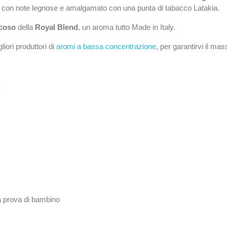
con note legnose e amalgamato con una punta di tabacco Latakia.
coso
della
Royal Blend
, un aroma tutto Made in Italy.
iori produttori di
aromi a bassa concentrazione
, per garantirvi il ma
l
 a prova di bambino