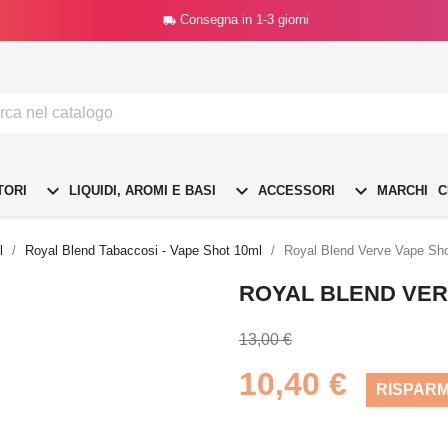
Consegna in 1-3 giorni




TORI
LIQUIDI, AROMI E BASI
ACCESSORI
MARCHI
C
l
Royal Blend Tabaccosi - Vape Shot 10ml
Royal Blend Verve Vape Sho
ROYAL BLEND VER
13,00 €
10,40 €
RISPARM