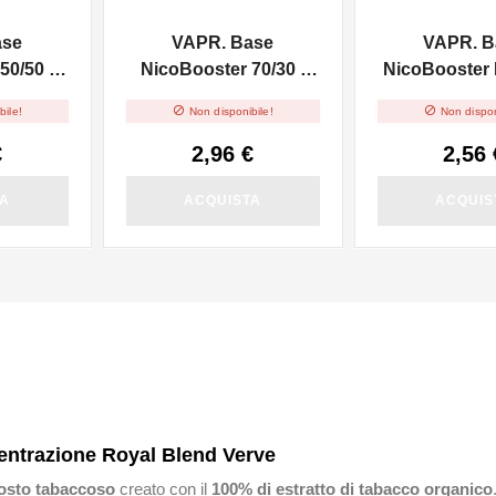
ase
VAPR. Base
VAPR. B
50/50 -
NicoBooster 70/30 -
NicoBooster F
10ml
10ml


bile!
Non disponibile!
Non dispon
€
2,96 €
2,56 
TA
ACQUISTA
ACQUIS
centrazione Royal Blend Verve
sto tabaccoso
creato con il
100% di estratto di tabacco organico