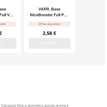
ase
VAPR. Base
ull VG -
NicoBooster Full PG -
10ml

ibile!
Non disponibile!
€
2,56 €
TA
ACQUISTA
. Dal gusto forte e aromatico questo aroma è