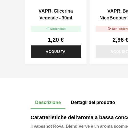
VAPR. Glicerina
VAPR. B
Vegetale - 30ml
NicoBooster 
10ml


Disponibile!
Non disponi
1,20 €
2,96 
ACQUISTA
ACQUIS
Descrizione
Dettagli del prodotto
Caratteristiche dell'aroma a bassa con
Il
vapeshot Royal Blend Verve
è un
aroma scompo