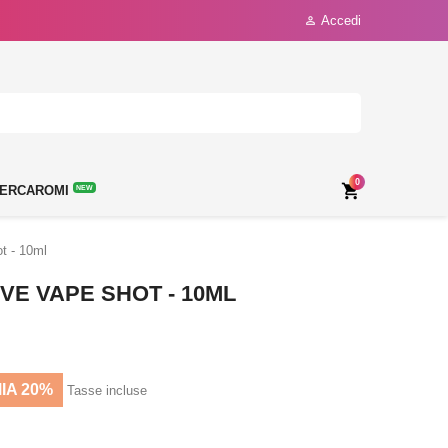
Accedi

0

ERCAROMI
NEW
t - 10ml
VE VAPE SHOT - 10ML
IA 20%
Tasse incluse