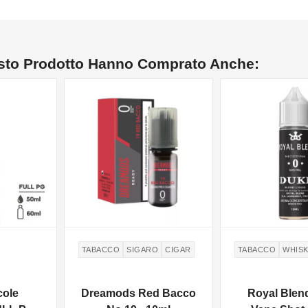
esto Prodotto Hanno Comprato Anche:
NON DISPONIBILE
TABACCO
SIGARO
CIGAR
TABACCO
WHIS
cole
Dreamods Red Bacco
Royal Blen