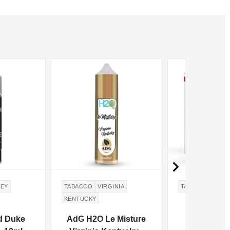

KEY
TABACCO
VIRGINIA
TABACCO
KENTUCKY
d Duke
AdG H2O Le Misture
Vaporart