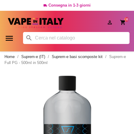
Consegna in 1-3 giorni

0




Home
Suprem-e (IT)
Suprem-e basi scomposte kit
Suprem-e
Full PG - 500ml in 500ml