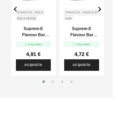


GHIACCIO
MELA
FRAGOLA
GHIACCIO
MELA VERDE
KIWI
GREEN APPLE
Suprem-E
Suprem-E
h
Flavour Bar
Flavour Bar
e
Aroma Apple Ice -
Aroma


Disponibile!
Disponibile!
10ml
Strawberry Kiwi -
10ml
4,91 €
4,72 €
ACQUISTA
ACQUISTA