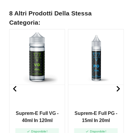
8 Altri Prodotti Della Stessa
Categoria:


Suprem-E Full VG -
Suprem-E Full PG -
40ml In 120ml
15ml In 20ml


Disponibile!
Disponibile!