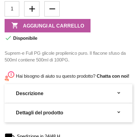

AGGIUNGI AL CARRELLO

Disponibile
Suprem-e Full PG glicole propilenico puro. Il flacone sfuso da
500ml contiene 500ml di 100PG.
Hai bisogno di aiuto su questo prodotto?
Chatta con noi!

Descrizione

Dettagli del prodotto
Spedizione in 24/48 H