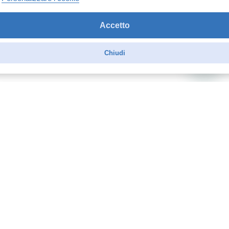
01 Gennaio 2026
Ottimo prodotto. Ideale per i miei mix. Consigliato.
Accetto
Acquirente verificato
Chiudi

INFORMAZIONI

PRODOTTI

SHOPPING ONLINE FACILE

INFORMAZIONI NEGOZIO