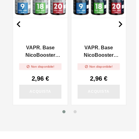


VAPR. Base
VAPR. Base
l
NicoBooster
NicoBooster
50/50 - 10ml
70/30 - 10ml


Non disponibile!
Non disponibile!
2,96 €
2,96 €
ACQUISTA
ACQUISTA