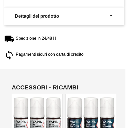

Dettagli del prodotto
Spedizione in 24/48 H
Pagamenti sicuri con carta di credito
ACCESSORI - RICAMBI
NON DISPONIBILE
NON DISPONIBILE
NO