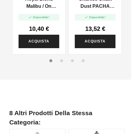
Malibu / On
Dust PACHA
 -
Beach - Vape
MAMA Icy Mango


Disponibile!
Disponibile!
Shot - 10ml
- Mix And Vape -
20ml
10,40 €
13,52 €
ACQUISTA
ACQUISTA
8 Altri Prodotti Della Stessa
Categoria: