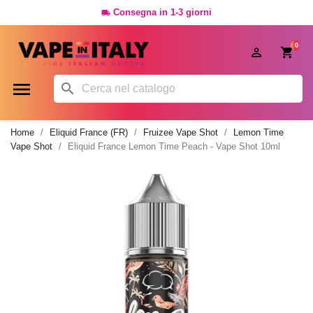
Consegna in 1-3 giorni

0




Home
Eliquid France (FR)
Fruizee Vape Shot
Lemon Time
Vape Shot
Eliquid France Lemon Time Peach - Vape Shot 10ml