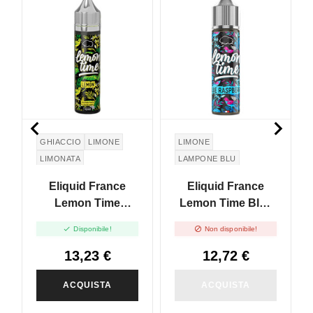
NON DISPONIBILE


GHIACCIO
LIMONE
LIMONE
LIMONATA
LAMPONE BLU
Eliquid France
Eliquid France
Lemon Time
Lemon Time Blue
Lemon - Vape Shot
Raspberry - Vape


Disponibile!
Non disponibile!
10ml
Shot 10ml
13,23 €
12,72 €
ACQUISTA
ACQUISTA