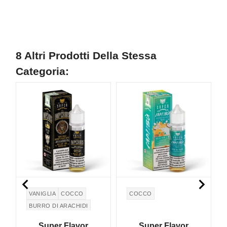
8 Altri Prodotti Della Stessa
Categoria:
NON DISPONIBILE
NON DISPONIBILE
N


VANIGLIA
COCCO
COCCO
BURRO DI ARACHIDI
Super Flavor
Super Flavor