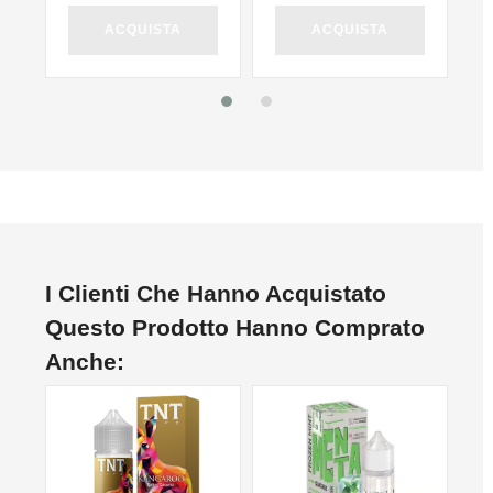
ACQUISTA
ACQUISTA
I Clienti Che Hanno Acquistato
Questo Prodotto Hanno Comprato
Anche:
NON DISPONIBILE
NO