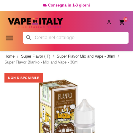
Consegna in 1-3 giorni

0




Home
Super Flavor (IT)
Super Flavor Mix and Vape - 30ml
Super Flavor Blanko - Mix and Vape - 30ml
NON DISPONIBILE