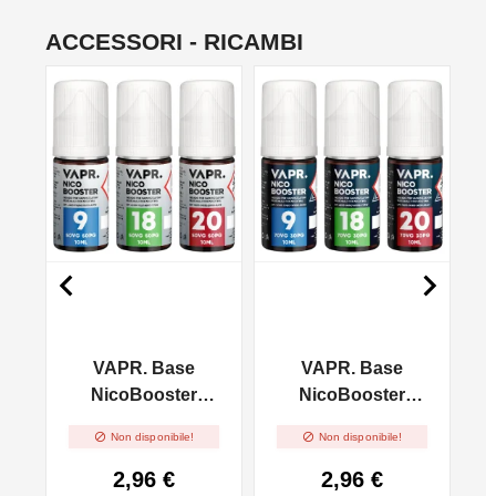
ACCESSORI - RICAMBI
NON DISPONIBILE
NON DISPONIBILE
NO


VAPR. Base
VAPR. Base
l
NicoBooster
NicoBooster
50/50 - 10ml
70/30 - 10ml


Non disponibile!
Non disponibile!
2,96 €
2,96 €