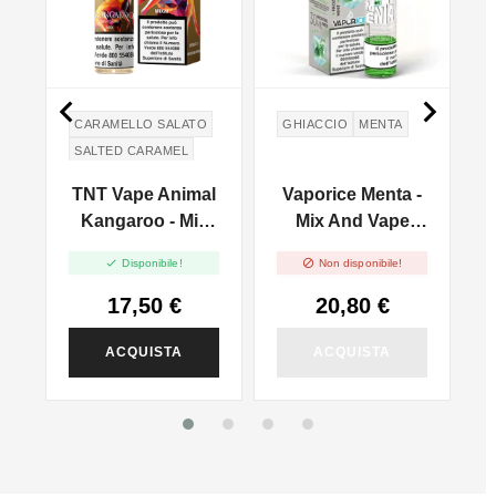


CARAMELLO SALATO
GHIACCIO
MENTA
SALTED CARAMEL
TNT Vape Animal
Vaporice Menta -
Kangaroo - Mix
Mix And Vape
And Vape - 20ml
30ml


Disponibile!
Non disponibile!
17,50 €
20,80 €
ACQUISTA
ACQUISTA