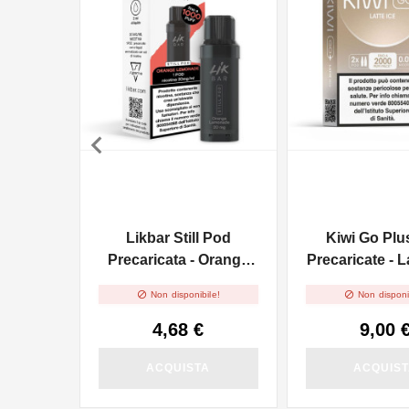

Likbar Still Pod
Kiwi Go Plu
Precaricata - Orange
Precaricate - La
Lemonade
2ml - 2


Non disponibile!
Non disponi
4,68 €
9,00 
ACQUISTA
ACQUIS