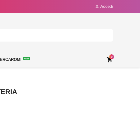
Accedi

0

ERCAROMI
NEW
TERIA