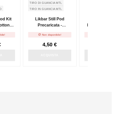
TIRO DI GUANCIA MTL
O
TIRO IN GUANCIA MTL
Pod Kit
Likbar Still Pod
Likbar Still
otton
Precaricata -
Precaricata - 
icata -
Blueberry
Cream


bile!
Non disponibile!
Non disponibi
l
€
4,50 €
4,50 €
TA
ACQUISTA
ACQUIST