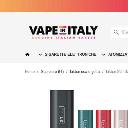




SIGARETTE ELETTRONICHE
ATOMIZZA
Home
Suprem-e (IT)
Likbar usa e getta
Likbar Still B