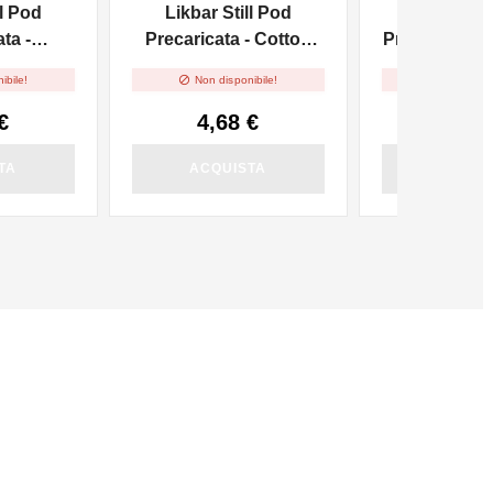
ll Pod
Likbar Still Pod
Likbar St
ta -
Precaricata - Cotton
Precaricata -
n Ice
Candy


ibile!
Non disponibile!
Non dispo
€
4,68 €
4,50
TA
ACQUISTA
ACQUI