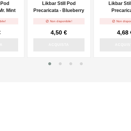
l Pod
Likbar Still Pod
Likbar Sti
Mr. Mint
Precaricata - Blueberry
Precarica
Watermelo


bile!
Non disponibile!
Non dispon
€
4,50 €
4,68 
TA
ACQUISTA
ACQUIS