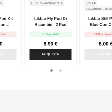
IO
TIRO IN GUANCIA MTL
FACILE
ZUCCHERO FILAT
COTTON CANDY
 Pod Kit
Likbar Fly Pod Di
Likbar Still 
Con
Ricambio - 2 Pcs
Blue Con C
n Ice
Candy Precar


ibile!
Disponibile!
Non disponi
- 20mg/ml
20mg/m
€
8,90 €
8,00 
TA
ACQUISTA
ACQUIS