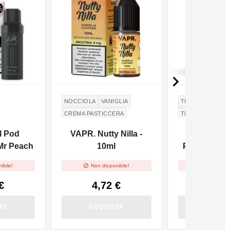

NOCCIOLA
VANIGLIA
TIRO DI GUANCI
CREMA PASTICCERA
TIRO IN GUANCI
ll Pod
VAPR. Nutty Nilla -
Likbar St
 Mr Peach
10ml
Precaricata 


ibile!
Non disponibile!
Non dispo
€
4,72 €
4,68
TA
ACQUISTA
ACQUI