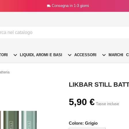
Consegna in 1-3 giorni




TORI
LIQUIDI, AROMI E BASI
ACCESSORI
MARCHI
C
atteria
LIKBAR STILL BAT
5,90 €
Tasse incluse
Colore: Grigio