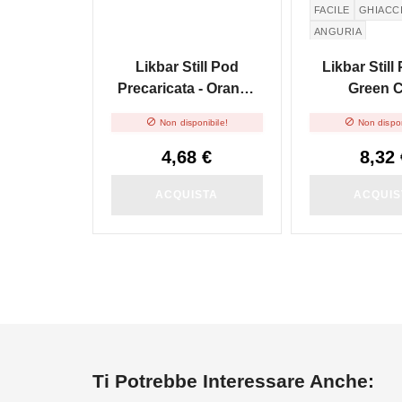
FACILE
GHIACC
ANGURIA
Likbar Still Pod
Likbar Still
Precaricata - Orange
Green 
Lemonade
Watermelo


Non disponibile!
Non dispon
Precericata 
4,68 €
8,32 
ACQUISTA
ACQUIS
Ti Potrebbe Interessare Anche: