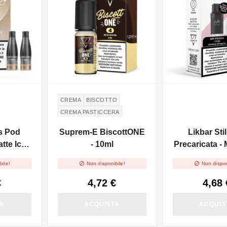
CREMA
BISCOTTO
CREMA PASTICCERA
s Pod
Suprem-E BiscottONE
Likbar Sti
tte Ice -
- 10ml
Precaricata -
pz


bile!
Non disponibile!
Non dispon
€
4,72 €
4,68 
TA
ACQUISTA
ACQUIS