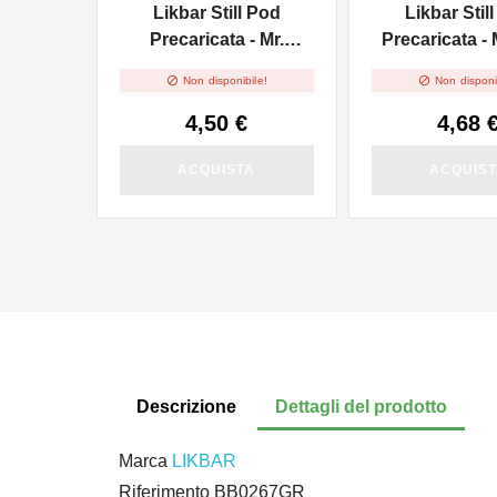
Likbar Still Pod
Likbar Stil
Precaricata - Mr.
Precaricata - 
Mango


Non disponibile!
Non disponi
4,50 €
4,68 
ACQUISTA
ACQUIS
Descrizione
Dettagli del prodotto
Marca
LIKBAR
Riferimento
BB0267GR