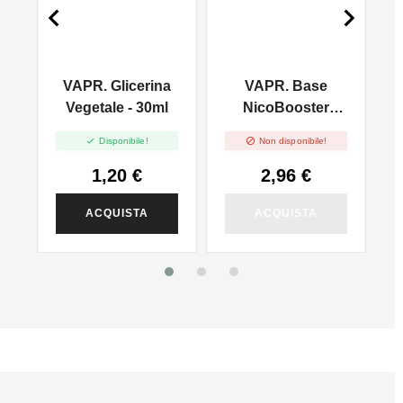


VAPR. Glicerina
VAPR. Base
l
Vegetale - 30ml
NicoBooster
50/50 - 10ml


Disponibile!
Non disponibile!
1,20 €
2,96 €
ACQUISTA
ACQUISTA