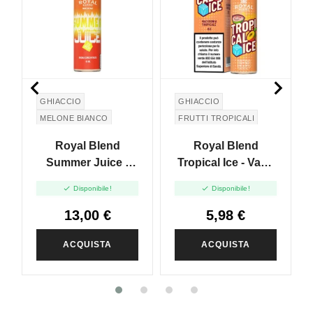


GHIACCIO
GHIACCIO
MELONE BIANCO
FRUTTI TROPICALI
WHITE MELON
Royal Blend
Royal Blend
Summer Juice -
Tropical Ice - Vape
Vape Shot 10ml
Shot 10ml


Disponibile!
Disponibile!
13,00 €
5,98 €
ACQUISTA
ACQUISTA