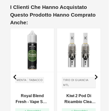
I Clienti Che Hanno Acquistato
Questo Prodotto Hanno Comprato
Anche:


E
MENTA
TABACCO
TIRO DI GUANCIA
MTL
TIRO IN GUANCIA
Royal Blend
Kiwi 2 Pod Di
MTL
Fresh - Vape Shot
Ricambio Clear
e
- 10ml
White - 1.8ml - 2pz


Disponibile!
Disponibile!