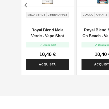

MELA VERDE
GREEN APPLE
COCCO
ANANAS
Royal Blend Mela
Royal Blend M
Verde - Vape Shot
On Beach - Va
10ml
- 10ml


Disponibile!
Disponibil
10,40 €
10,40 
ACQUISTA
ACQUIS