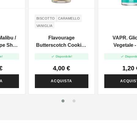
BISCOTTO
CARAMELLO
VANIGLIA
alibu /
Flavourage
VAPR. Gli
pe Shot
Butterscotch Cookie -
Vegetale -
Mini Shot 10+10


e!
Disponibile!
Disponib
€
4,00 €
1,20 
TA
ACQUISTA
ACQUIS