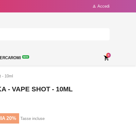
Accedi

0

ERCAROMI
NEW
 - 10ml
 - VAPE SHOT - 10ML
IA 20%
Tasse incluse