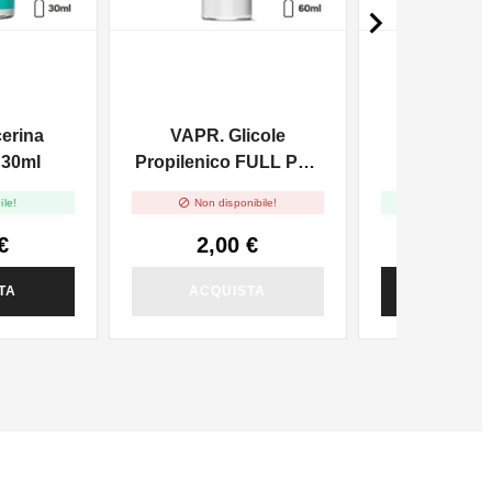

cerina
VAPR. Glicole
Chubby Go
 30ml
Propilenico FULL PG -
Flacone U
50ml In 60ml
Trasparen


ile!
Non disponibile!
Disponi
€
2,00 €
1,20
TA
ACQUISTA
ACQUI