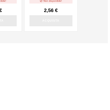

ibile!
Non disponibile!
€
2,56 €
TA
ACQUISTA