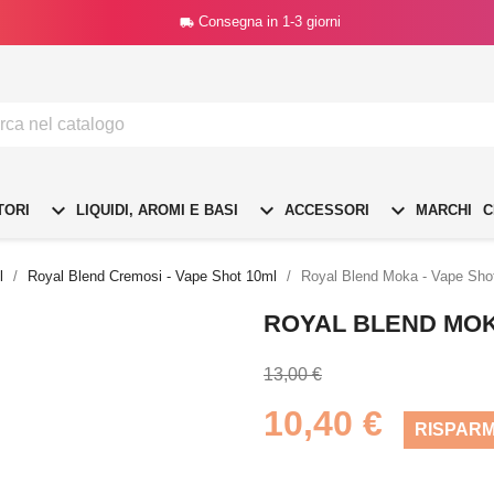
Consegna in 1-3 giorni




TORI
LIQUIDI, AROMI E BASI
ACCESSORI
MARCHI
C
l
Royal Blend Cremosi - Vape Shot 10ml
Royal Blend Moka - Vape Shot
ROYAL BLEND MOKA
13,00 €
10,40 €
RISPARM