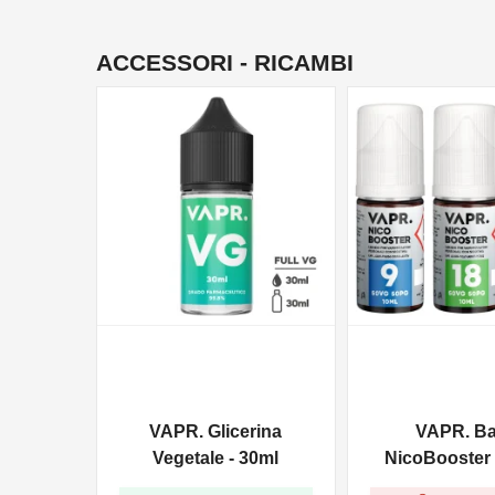
ACCESSORI - RICAMBI
NON DISPONIBILE
VAPR. Glicerina
VAPR. B
Vegetale - 30ml
NicoBooster 
10ml