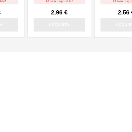


bile!
Non disponibile!
Non dispon
€
2,96 €
2,56 
TA
ACQUISTA
ACQUIS