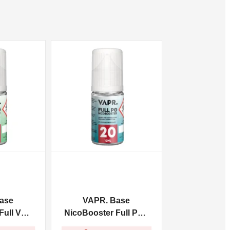
NON DISPONIBILE
ase
VAPR. Base
ull VG -
NicoBooster Full PG -
10ml