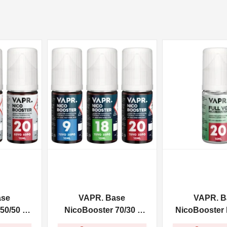
NON DISPONIBILE
NON DISPONIBILE
ase
VAPR. Base
VAPR. B
50/50 -
NicoBooster 70/30 -
NicoBooster F
10ml
10ml