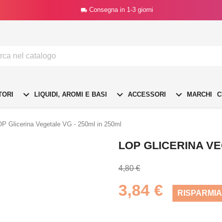
Consegna in 1-3 giorni




TORI
LIQUIDI, AROMI E BASI
ACCESSORI
MARCHI
C
P Glicerina Vegetale VG - 250ml in 250ml
LOP GLICERINA VE
4,80 €
3,84 €
RISPARMIA