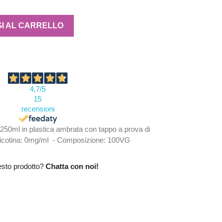
I AL CARRELLO
4,7
/5
15
recensioni
 250ml in plastica ambrata con tappo a prova di
Nicotina: 0mg/ml - Composizione: 100VG
esto prodotto?
Chatta con noi!