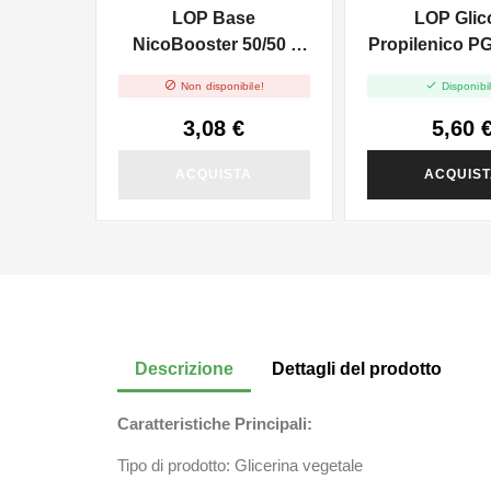
LOP Base
LOP Glic
NicoBooster 50/50 -
Propilenico PG
10ml
In 250m


Non disponibile!
Disponibil
3,08 €
5,60 
ACQUISTA
ACQUIS
Descrizione
Dettagli del prodotto
Caratteristiche Principali:
Tipo di prodotto: Glicerina vegetale