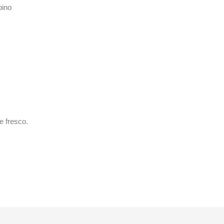
bino
e fresco.