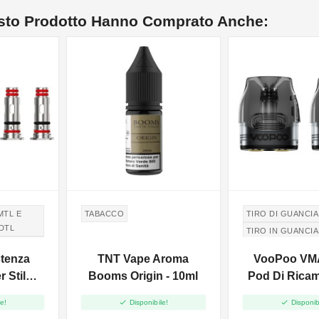
esto Prodotto Hanno Comprato Anche:
MTL E
TABACCO
TIRO DI GUANCIA
 DTL
TIRO IN GUANCIA
MTL E
stenza
TNT Vape Aroma
VooPoo VM
 DTL
 Stilo -
Booms Origin - 10ml
Pod Di Rica
Fill - 3ml 


e!
Disponibile!
Disponib