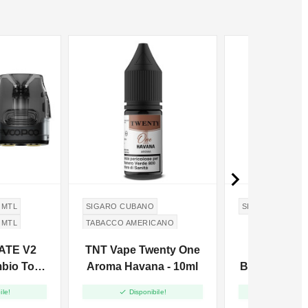

 MTL
SIGARO CUBANO
SIGARO CUBAN
 MTL
TABACCO AMERICANO
ATE V2
TNT Vape Twenty One
TNT Vape
mbio Top
Aroma Havana - 10ml
Booms Reser
- 2pz


ile!
Disponibile!
Disponi