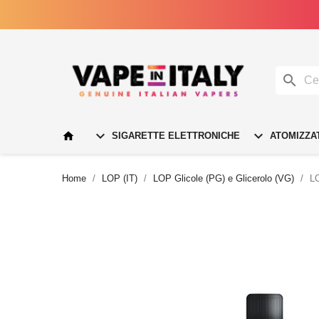




SIGARETTE ELETTRONICHE
ATOMIZZA
Home
LOP (IT)
LOP Glicole (PG) e Glicerolo (VG)
LO