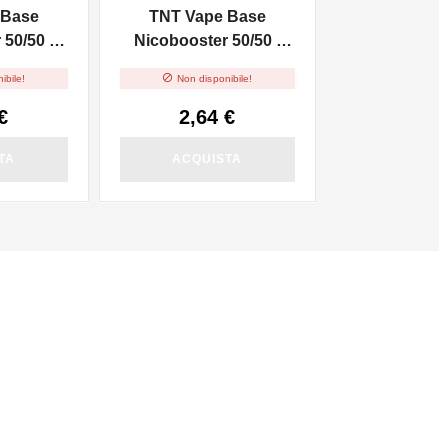
 Base
TNT Vape Base
50/50 -
Nicobooster 50/50 -
20mg/ml - Con Sali Di

ibile!
Non disponibile!
Nicotina - 10ml
€
2,64 €
TA
ACQUISTA