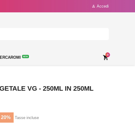
Accedi

0

ERCAROMI
NEW
GETALE VG - 250ML IN 250ML
 20%
Tasse incluse