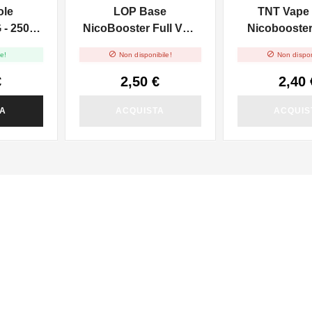
ole
LOP Base
TNT Vape
 - 250ml
NicoBooster Full VG -
Nicobooster 
l
10ml
10ml


e!
Non disponibile!
Non dispon
€
2,50 €
2,40 
TA
ACQUISTA
ACQUIS