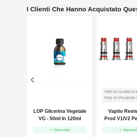
I Clienti Che Hanno Acquistato Qu

TIRO DI GUANCIA 
TIRO DI POLMONI
TIRO IN GUANCIA 
LOP Glicerina Vegetale
Vaptio Resi
TIRO DI POLMONI
VG - 50ml In 120ml
Prod V1/V2 Per
5pz


Disponibile!
Disponibil