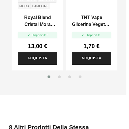
MORA
LAMPONE
Royal Blend
TNT Vape
Cristal Mora
Glicerina Vegetale
Mirtillo Lampone
Full VG - 30ml


Disponibile!
Disponibile!
Extra Ice - Vape
Shot 10ml
13,00 €
1,70 €
ACQUISTA
ACQUISTA
8 Altri Prodotti Della Stessa