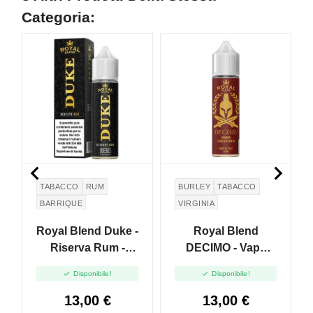
Categoria:


TABACCO
RUM
BURLEY
TABACCO
BARRIQUE
VIRGINIA
Royal Blend Duke -
Royal Blend
Riserva Rum -
DECIMO - Vape
Vape Shot - 10ml
Shot 10ml


Disponibile!
Disponibile!
13,00 €
13,00 €