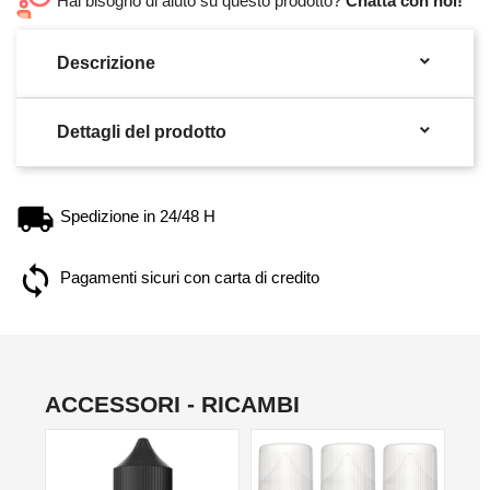
Hai bisogno di aiuto su questo prodotto?
Chatta con noi!

Descrizione

Dettagli del prodotto
Spedizione in 24/48 H
Pagamenti sicuri con carta di credito
ACCESSORI - RICAMBI
NON DISPONIBILE
NO