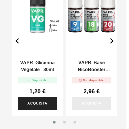


VAPR. Glicerina
VAPR. Base
l
Vegetale - 30ml
NicoBooster
50/50 - 10ml


Disponibile!
Non disponibile!
1,20 €
2,96 €
ACQUISTA
ACQUISTA