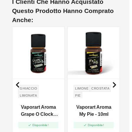
I Clienti Che Hanno Acquistato
Questo Prodotto Hanno Comprato
Anche:
NO


GHIACCIO
LIMONE
CROSTATA
LIMONATA
PIE
UVA FRAGOLA
Vaporart Aroma
Vaporart Aroma
0
Grape O Clock -
My Pie - 10ml
10ml


Disponibile!
Disponibile!