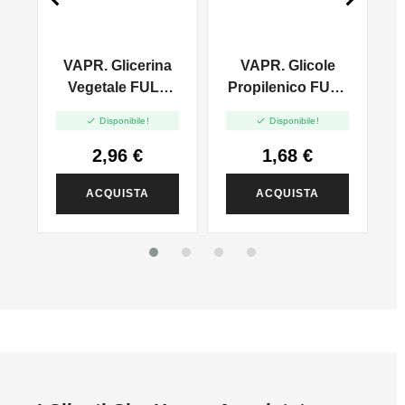
-
VAPR. Glicerina
VAPR. Glicole
n
Vegetale FULL
Propilenico FULL
VG - 35ml In
PG - 35ml In 60ml


Disponibile!
Disponibile!
120ml
2,96 €
1,68 €
ACQUISTA
ACQUISTA