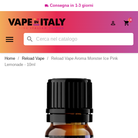
Consegna in 1-3 giorni

0




Home
Reload Vape
Reload Vape Aroma Monster Ice Pink
Lemonade - 10ml