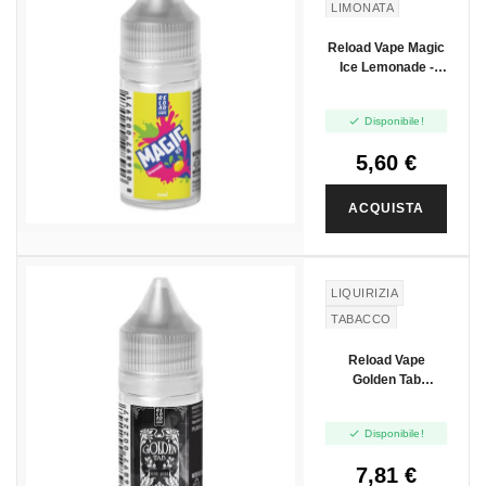
LIMONATA
Reload Vape Magic
Ice Lemonade -
Mini Shot 10+10

Disponibile!
5,60 €
ACQUISTA
LIQUIRIZIA
TABACCO
Reload Vape
Golden Tab
Tabacco Radice -
Mini Shot - 10 Ml

Disponibile!
7,81 €