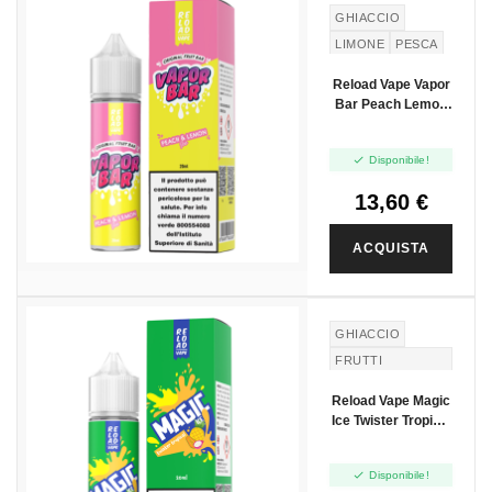
NUOVO
GHIACCIO
LIMONE
PESCA
Reload Vape Vapor
Bar Peach Lemon
Ice - Vape Shot -
20ml

Disponibile!
13,60 €
ACQUISTA
GHIACCIO
FRUTTI
TROPICALI
Reload Vape Magic
Ice Twister Tropical
- Vape Shot - 20 Ml

Disponibile!