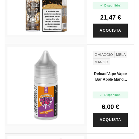
Vape Shot - 20 Ml

Disponibile!
21,47 €
ACQUISTA
NUOVO
GHIACCIO
MELA
MANGO
Reload Vape Vapor
Bar Apple Mango
Ice - Mini Shot
10+10

Disponibile!
6,00 €
ACQUISTA