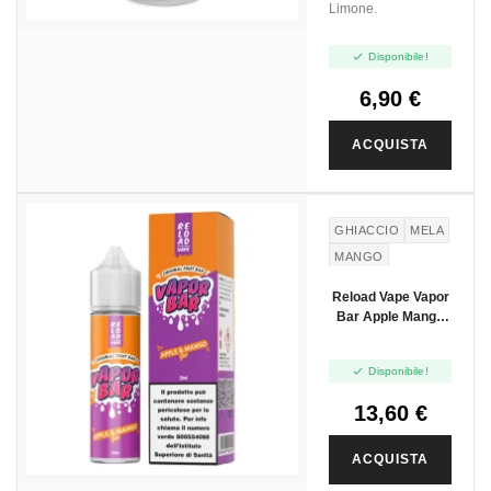
Limone.

Disponibile!
6,90 €
ACQUISTA
NUOVO
GHIACCIO
MELA
MANGO
Reload Vape Vapor
Bar Apple Mango
Ice - Vape Shot -
20ml

Disponibile!
13,60 €
ACQUISTA