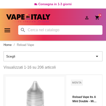
Consegna in 1-3 giorni

0




Home
Reload Vape

Scegli
Visualizzati 1-16 su 206 articoli
MENTA
Reload Vape Its A
Mint Double - Mini
Shot - 10 Ml