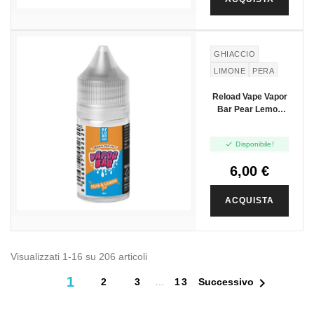
NUOVO
GHIACCIO
LIMONE
PERA
Reload Vape Vapor
Bar Pear Lemon
Ice - Mini Shot
10+10

Disponibile!
6,00 €
ACQUISTA
Visualizzati 1-16 su 206 articoli
1

2
3
…
13
Successivo