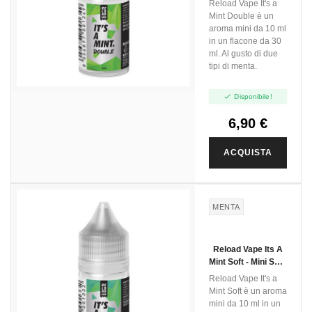
Reload Vape It's a
Mint Double è un
aroma mini da 10 ml
in un flacone da 30
ml. Al gusto di due
tipi di menta.

Disponibile!
6,90 €
ACQUISTA
MENTA
Reload Vape Its A
Mint Soft - Mini Shot
- 10 Ml
Reload Vape It's a
Mint Soft è un aroma
mini da 10 ml in un