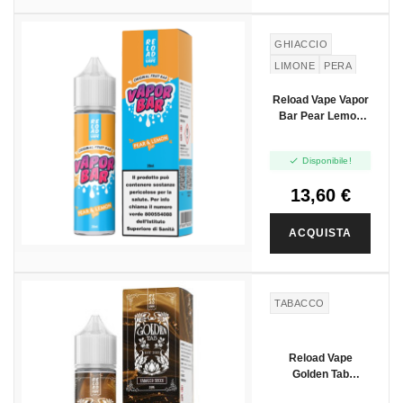
NUOVO
GHIACCIO
LIMONE
PERA
Reload Vape Vapor
Bar Pear Lemon
Ice - Vape Shot -
20ml

Disponibile!
13,60 €
ACQUISTA
TABACCO
Reload Vape
Golden Tab
Tabacco Secco -