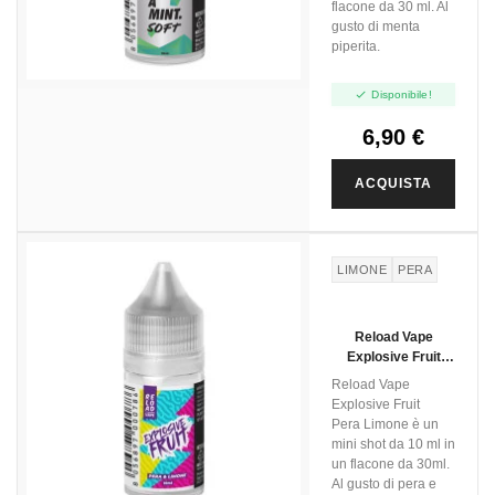
flacone da 30 ml. Al
gusto di menta
piperita.

Disponibile!
6,90 €
ACQUISTA
LIMONE
PERA
Reload Vape
Explosive Fruit
Pera Limone - Mini
Reload Vape
Shot 10+10
Explosive Fruit
Pera Limone è un
mini shot da 10 ml in
un flacone da 30ml.
Al gusto di pera e