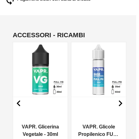
ACCESSORI - RICAMBI
NO


VAPR. Glicerina
VAPR. Glicole
l
Vegetale - 30ml
Propilenico FULL