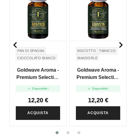


PAN DI SPAGNA
BISCOTTO
TABACCO
CIOCCOLATO BIANCO
MANDORLE
LATTE
CIOCCOLATO BIANCO
Goldwave Aroma -
Goldwave Aroma -
Premium Selection
Premium Selection
- Apatico - 10ml
- Egoista - 10ml


Disponibile!
Disponibile!
12,20 €
12,20 €
ACQUISTA
ACQUISTA