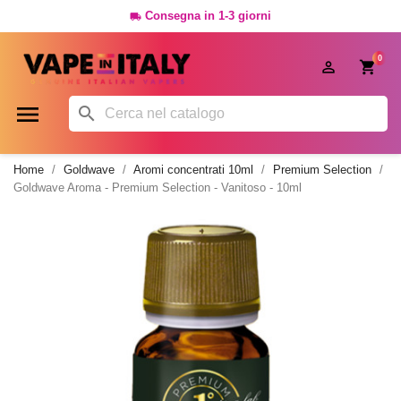
Consegna in 1-3 giorni

0




Home
Goldwave
Aromi concentrati 10ml
Premium Selection
Goldwave Aroma - Premium Selection - Vanitoso - 10ml