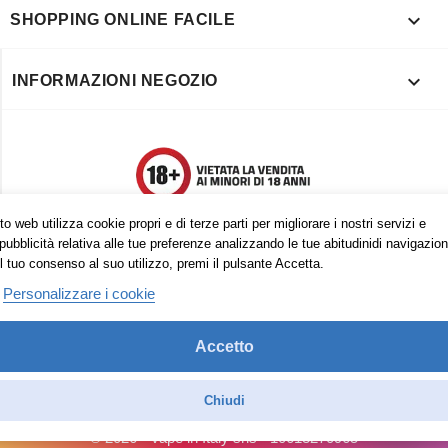

SHOPPING ONLINE FACILE

INFORMAZIONI NEGOZIO
o web utilizza cookie propri e di terze parti per migliorare i nostri servizi e
pubblicità relativa alle tue preferenze analizzando le tue abitudinidi navigazion
l tuo consenso al suo utilizzo, premi il pulsante Accetta.
Personalizzare i cookie
Accetto
Trovaci anche su:
Facebook
Pinterest
Instagram
Chiudi
© 2026 - Vape in Italy srls - 10613270965