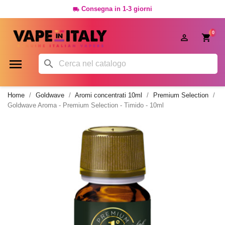
Consegna in 1-3 giorni

0




Home
Goldwave
Aromi concentrati 10ml
Premium Selection
Goldwave Aroma - Premium Selection - Timido - 10ml