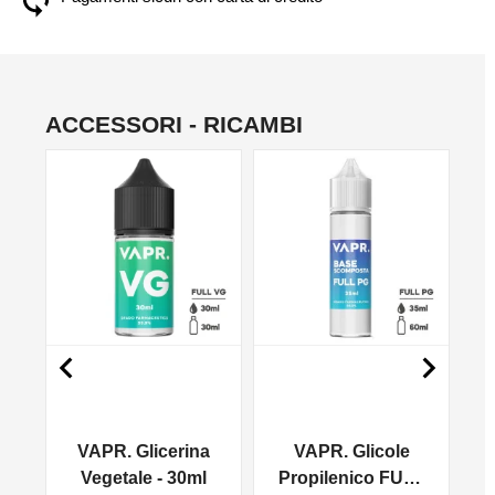
ACCESSORI - RICAMBI
NO


VAPR. Glicerina
VAPR. Glicole
l
Vegetale - 30ml
Propilenico FULL