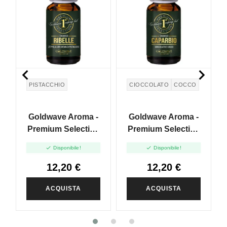


PISTACCHIO
CIOCCOLATO
COCCO
Goldwave Aroma -
Goldwave Aroma -
Premium Selection
Premium Selection
- Ribelle - 10ml
- Caparbio - 10ml


Disponibile!
Disponibile!
12,20 €
12,20 €
ACQUISTA
ACQUISTA