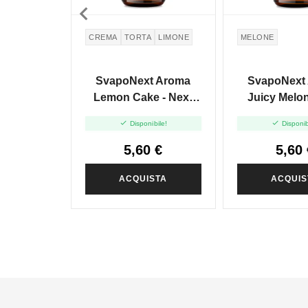

CREMA
TORTA
LIMONE
MELONE
SvapoNext Aroma
SvapoNext
Lemon Cake - Next
Juicy Melon
Flavour - 10ml
Flavour -


Disponibile!
Disponib
5,60 €
5,60 
ACQUISTA
ACQUIS