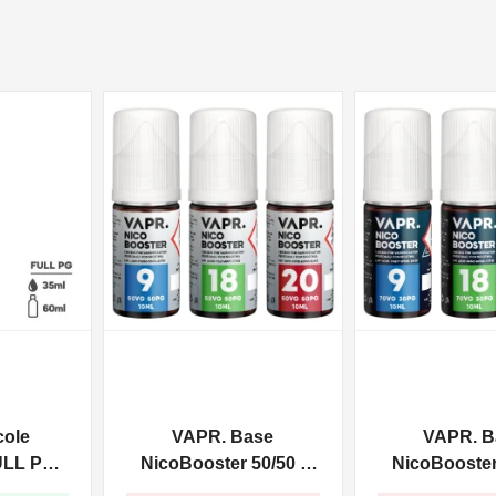
NON DISPONIBILE
NON DISPONIBILE
cole
VAPR. Base
VAPR. B
ULL PG -
NicoBooster 50/50 -
NicoBooster 
0ml
10ml
10ml