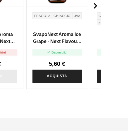

FRAGOLA
GHIACCIO
UVA
COCCO
ZUCCHERO FILAT
COTTON CANDY
Aroma
SvapoNext Aroma Ice
SvapoNext 
 Next
Grape - Next Flavour -
Candy Nut -
10ml
10ml
Flavour - 1


bile!
Disponibile!
Disponibile
€
5,60 €
5,60 €
TA
ACQUISTA
ACQUIST