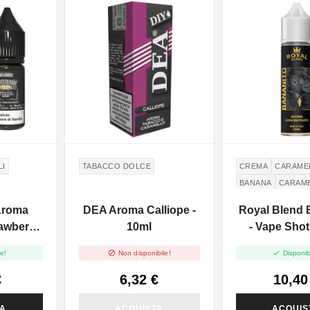
NON DISPONIBILE
LI
TABACCO DOLCE
CREMA
CARAME
BANANA
CARAM
ZUCCHERO
Aroma
DEA Aroma Calliope -
Royal Blend 
awberry
10ml
- Vape Shot
0ml


e!
Non disponibile!
Disponib
€
6,32 €
10,40
TA
ACQUISTA
ACQUIS