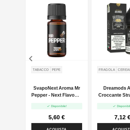

TABACCO
PEPE
FRAGOLA
CEREA
SvapoNext Aroma Mr
Dreamods 
Pepper - Next Flavour -
Croccante Str
10ml
No.31 - 1


Disponibile!
Disponibil
5,60 €
7,12 
ACQUISTA
ACQUIS