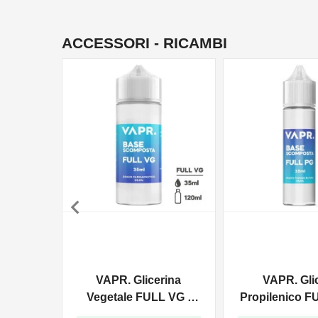
ACCESSORI - RICAMBI

VAPR. Glicerina
VAPR. Gli
Vegetale FULL VG -
Propilenico F
35ml In 120ml
35ml In 6