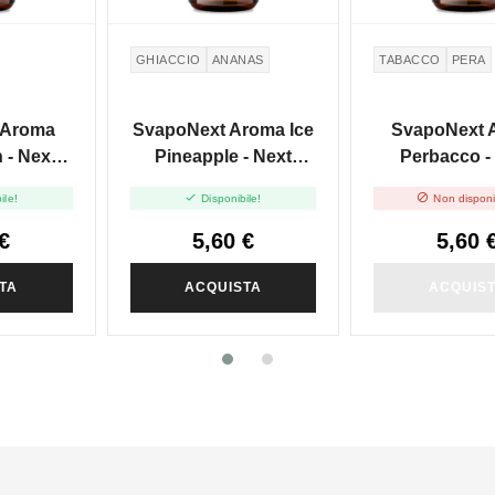
GHIACCIO
ANANAS
TABACCO
PERA
 Aroma
SvapoNext Aroma Ice
SvapoNext 
 - Next
Pineapple - Next
Perbacco -
 10ml
Flavour - 10ml
Flavour - 


ile!
Disponibile!
Non disponi
€
5,60 €
5,60 
TA
ACQUISTA
ACQUIS