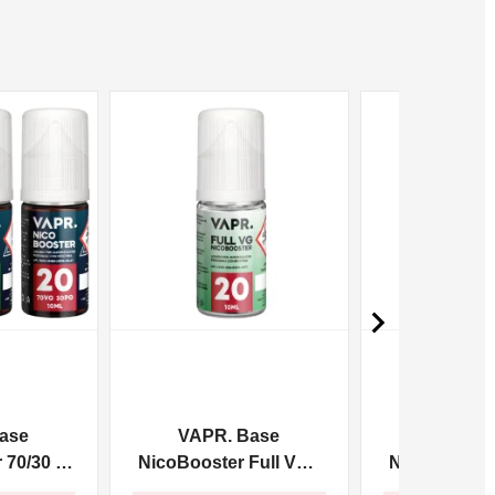
NON DISPONIBILE
NON DISPONIBILE

ase
VAPR. Base
VAPR. 
70/30 -
NicoBooster Full VG -
NicoBooster 
10ml
10m