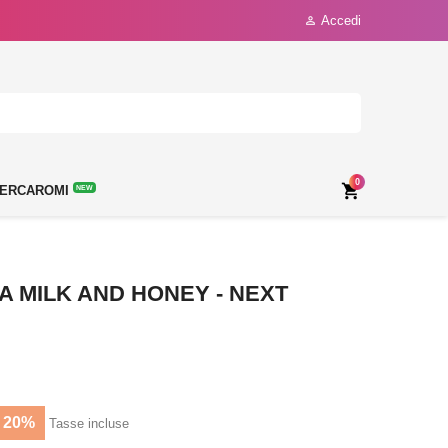
Accedi

0

ERCAROMI
NEW
 MILK AND HONEY - NEXT
 20%
Tasse incluse