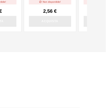


ibile!
Non disponibile!
Non dispo
€
2,56 €
2,56
TA
ACQUISTA
ACQUI