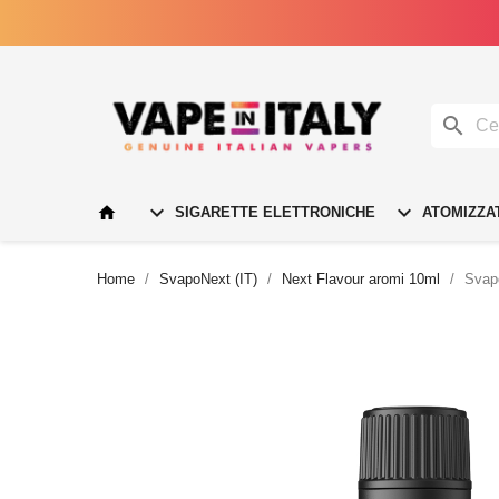




SIGARETTE ELETTRONICHE
ATOMIZZA
Home
SvapoNext (IT)
Next Flavour aromi 10ml
Svap