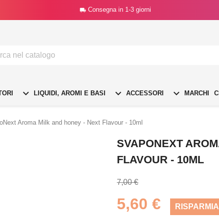
Consegna in 1-3 giorni




TORI
LIQUIDI, AROMI E BASI
ACCESSORI
MARCHI
C
oNext Aroma Milk and honey - Next Flavour - 10ml
SVAPONEXT AROMA
FLAVOUR - 10ML
7,00 €
5,60 €
RISPARMIA