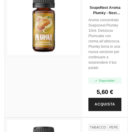
PRUGNE
PLUMS
SvapoNext Aroma
Plumky - Next
Flavour - 10ml
Aroma concentrato
Svaponext Plumky
10ml. Delizioso
Plumcake con
crema all’albicocca.
Plumky torna in una
nuova versione per
continuare a
sorprendere il tuo
palato

Disponibile!
5,60 €
ACQUISTA
TABACCO
PEPE