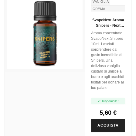
VANIGLIA
CREMA
PASTICCERA
SvapoNext Aroma
BURRO DI
Snipers - Next
ARACHIDI
Flavour - 10ml
Aroma concentrato
SvapoNext Snipers
10ml. Lasciati
sorprendere dal
gusto incredibile di
Snipers. Una
deliziosa vaniglia
custard si unisce al
burro e agli arachidi
tostati per donare al
tuo palato...

Disponibile!
5,60 €
ACQUISTA