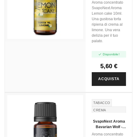
Flavour - 10ml
Aroma concentrato
SvapoNext Aroma
Lemon cake 10ml.
Una gustosa torta
ripiena di crema al
limone. Una vera
delizia per il tuo
palato.

Disponibile!
5,60 €
ACQUISTA
TABACCO
CREMA
BAVARESE
SvapoNext Aroma
CREMA
Bavarian Wolf -
IRLANDESE
Next Flavour - 10ml
Aroma concentrato
BAVARIAN CREAM