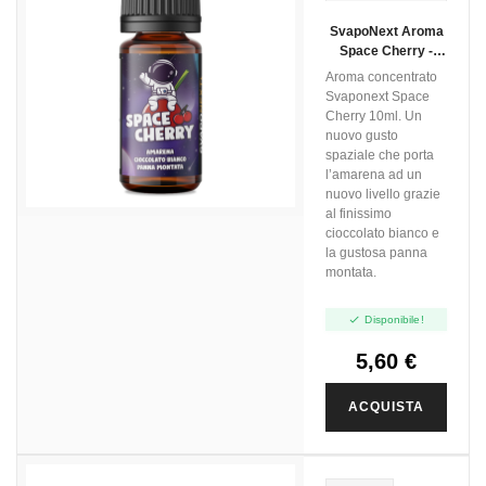
BIANCO
SvapoNext Aroma
WHITE
Space Cherry -
CHOCOLATE
Next Flavour - 10ml
Aroma concentrato
AMARENA
Svaponext Space
PANNA
Cherry 10ml. Un
nuovo gusto
spaziale che porta
l’amarena ad un
nuovo livello grazie
al finissimo
cioccolato bianco e
la gustosa panna
montata.

Disponibile!
5,60 €
ACQUISTA