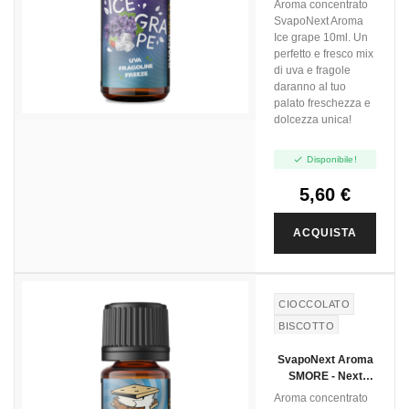
Aroma concentrato
SvapoNext Aroma
Ice grape 10ml. Un
perfetto e fresco mix
di uva e fragole
daranno al tuo
palato freschezza e
dolcezza unica!

Disponibile!
5,60 €
ACQUISTA
CIOCCOLATO
BISCOTTO
MARSHMALLOW
SvapoNext Aroma
SMORE - Next
Flavour - 10ml
Aroma concentrato