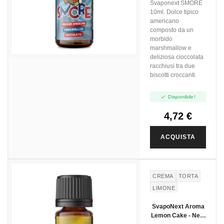
Svaponext SMORE
10ml. Dolce tipico
americano
composto da un
morbido
marshmallow e
deliziosa cioccolata
racchiusi tra due
biscotti croccanti.

Disponibile!
4,72 €
ACQUISTA
CREMA
TORTA
LIMONE
SvapoNext Aroma
Lemon Cake - Next