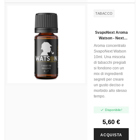
TABACCO
SvapoNext Aroma
Watson - Next
Flavour - 10ml
Aroma concentrato
SvapoNext Watson
10ml. Una miscela
di tabacchi pregiati
si fondono con un
mix di ingredienti
segreti per creare
un gusto deciso e
morbido allo stesso
tempo.

Disponibile!
5,60 €
ACQUISTA