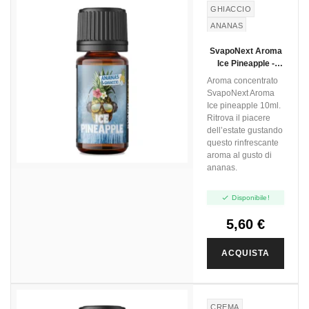
GHIACCIO
ANANAS
SvapoNext Aroma
Ice Pineapple -
Next Flavour - 10ml
Aroma concentrato
SvapoNext Aroma
Ice pineapple 10ml.
Ritrova il piacere
dell’estate gustando
questo rinfrescante
aroma al gusto di
ananas.

Disponibile!
5,60 €
ACQUISTA
CREMA