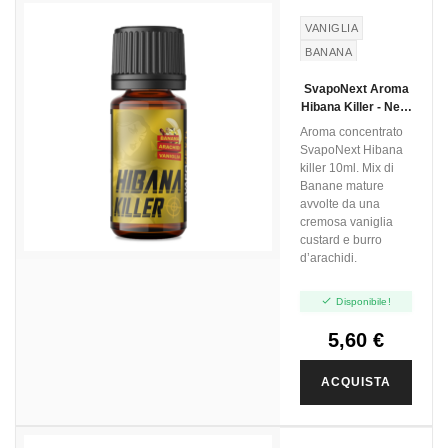
VANIGLIA
BANANA
CREMA
SvapoNext Aroma
PASTICCERA
Hibana Killer - Next
BURRO DI
Flavour - 10ml
Aroma concentrato
ARACHIDI
SvapoNext Hibana
killer 10ml. Mix di
Banane mature
avvolte da una
cremosa vaniglia
custard e burro
d’arachidi.

Disponibile!
5,60 €
ACQUISTA