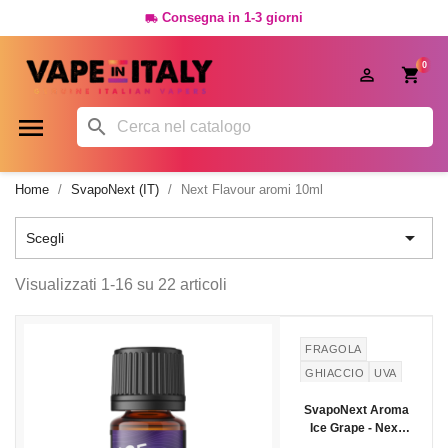
Consegna in 1-3 giorni

0




Home
SvapoNext (IT)
Next Flavour aromi 10ml

Scegli
Visualizzati 1-16 su 22 articoli
FRAGOLA
GHIACCIO
UVA
SvapoNext Aroma
Ice Grape - Next
Flavour - 10ml