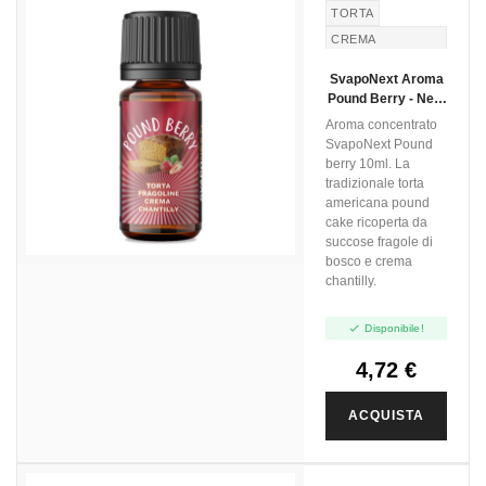
TORTA
CREMA
CHANTILLY
SvapoNext Aroma
FRAGOLINE DI
Pound Berry - Next
BOSCO
Flavour - 10ml
Aroma concentrato
WILD
SvapoNext Pound
STRAWBERRIES
berry 10ml. La
tradizionale torta
americana pound
cake ricoperta da
succose fragole di
bosco e crema
chantilly.

Disponibile!
4,72 €
ACQUISTA