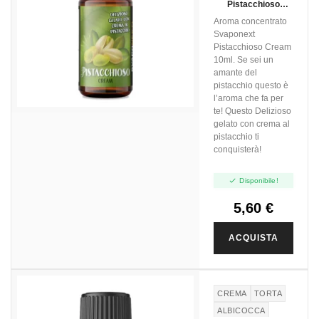
Pistacchioso
Cream - Next
Aroma concentrato
Flavour - 10ml
Svaponext
Pistacchioso Cream
10ml. Se sei un
amante del
pistacchio questo è
l’aroma che fa per
te! Questo Delizioso
gelato con crema al
pistacchio ti
conquisterà!

Disponibile!
5,60 €
ACQUISTA
CREMA
TORTA
ALBICOCCA