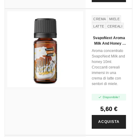
CREMA
MIELE
LATTE
CEREALI
CREMA DI LATTE
SvapoNext Aroma
Milk And Honey -
Next Flavour - 10ml
Aroma concentrato
SvapoNext Milk and
honey 10ml.
Croccanti cereali
immersi in una
crema di latte con
sentori di miele.

Disponibile!
5,60 €
ACQUISTA