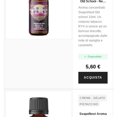
Old School - Next
BURRO
BUTTER
Flavour - 10ml
Aroma concentrato
SvapoNext Old
school 10ml. Un
corposo tabacco
RY4 si unisce ad un
burroso biscotto,
accompagnato dalle
note di vaniglia e
caramello.

Disponibile!
5,60 €
ACQUISTA
CREMA
GELATO
PISTACCHIO
SvapoNext Aroma