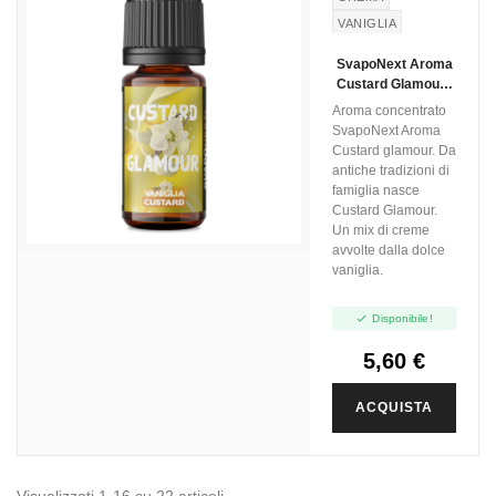
VANIGLIA
CREMA
SvapoNext Aroma
PASTICCERA
Custard Glamour -
Next Flavour - 10ml
Aroma concentrato
SvapoNext Aroma
Custard glamour. Da
antiche tradizioni di
famiglia nasce
Custard Glamour.
Un mix di creme
avvolte dalla dolce
vaniglia.

Disponibile!
5,60 €
ACQUISTA