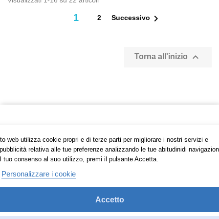
Visualizzati 1-16 su 22 articoli
1

2
Successivo

Torna all'inizio

INFORMAZIONI
o web utilizza cookie propri e di terze parti per migliorare i nostri servizi e
pubblicità relativa alle tue preferenze analizzando le tue abitudinidi navigazion

l tuo consenso al suo utilizzo, premi il pulsante Accetta.
PRODOTTI
Personalizzare i cookie

SHOPPING ONLINE FACILE
Accetto