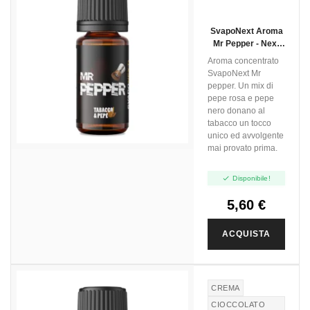
SvapoNext Aroma
Mr Pepper - Next
Flavour - 10ml
Aroma concentrato
SvapoNext Mr
pepper. Un mix di
pepe rosa e pepe
nero donano al
tabacco un tocco
unico ed avvolgente
mai provato prima.

Disponibile!
5,60 €
ACQUISTA
CREMA
CIOCCOLATO