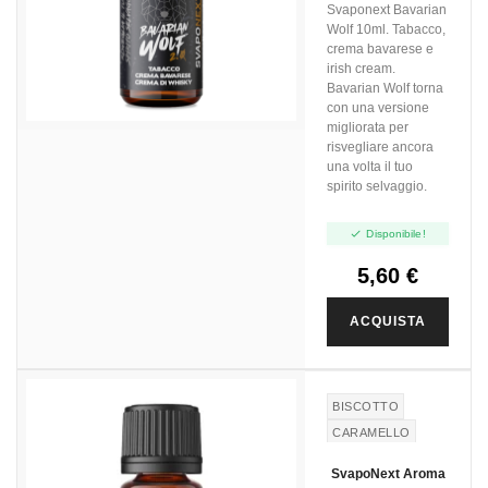
Svaponext Bavarian
IRISH CREAM
Wolf 10ml. Tabacco,
crema bavarese e
irish cream.
Bavarian Wolf torna
con una versione
migliorata per
risvegliare ancora
una volta il tuo
spirito selvaggio.

Disponibile!
5,60 €
ACQUISTA
BISCOTTO
CARAMELLO
VANIGLIA
SvapoNext Aroma
TABACCO
RY4