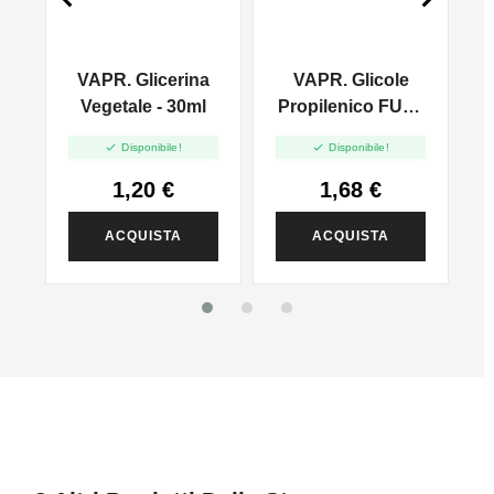
VAPR. Glicerina
VAPR. Glicole
l
Vegetale - 30ml
Propilenico FULL
PG - 35ml In 60ml


Disponibile!
Disponibile!
1,20 €
1,68 €
ACQUISTA
ACQUISTA