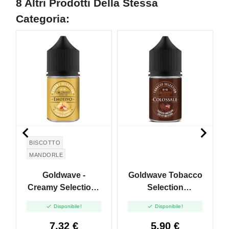
8 Altri Prodotti Della Stessa
Categoria:


BISCOTTO
MANDORLE
CIOCCOLATO BIANCO
Goldwave -
Goldwave Tobacco
Creamy Selection -
Selection
Emotivo - Mini
Colossale - Mini


Disponibile!
Disponibile!
Shot 10+10
Shot 10+10
7,32 €
5,90 €