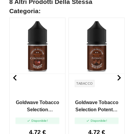
8 Altri Prodotti Della Stessa
Categoria:


TABACCO
Goldwave Tobacco
Goldwave Tobacco
Selection
Selection Potente -
Colossale - Mini
Mini Shot 10+10


Disponibile!
Disponibile!
Shot 10+10
4,72 €
4,72 €