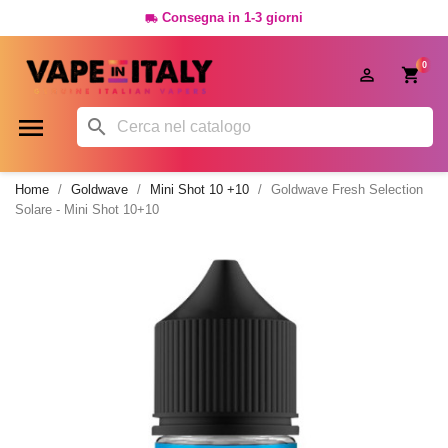
Consegna in 1-3 giorni

0




Home
Goldwave
Mini Shot 10 +10
Goldwave Fresh Selection
Solare - Mini Shot 10+10