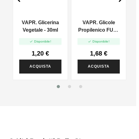
VAPR. Glicerina
VAPR. Glicole
l
Vegetale - 30ml
Propilenico FULL
PG - 35ml In 60ml


Disponibile!
Disponibile!
1,20 €
1,68 €
ACQUISTA
ACQUISTA